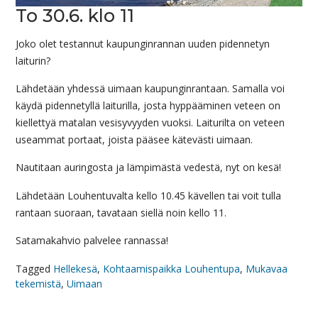
To 30.6. klo 11
Joko olet testannut kaupunginrannan uuden pidennetyn
laiturin?
Lähdetään yhdessä uimaan kaupunginrantaan. Samalla voi
käydä pidennetyllä laiturilla, josta hyppääminen veteen on
kiellettyä matalan vesisyvyyden vuoksi. Laiturilta on veteen
useammat portaat, joista pääsee kätevästi uimaan.
Nautitaan auringosta ja lämpimästä vedestä, nyt on kesä!
Lähdetään Louhentuvalta kello 10.45 kävellen tai voit tulla
rantaan suoraan, tavataan siellä noin kello 11.
Satamakahvio palvelee rannassa!
Tagged
Hellekesä
,
Kohtaamispaikka Louhentupa
,
Mukavaa
tekemistä
,
Uimaan