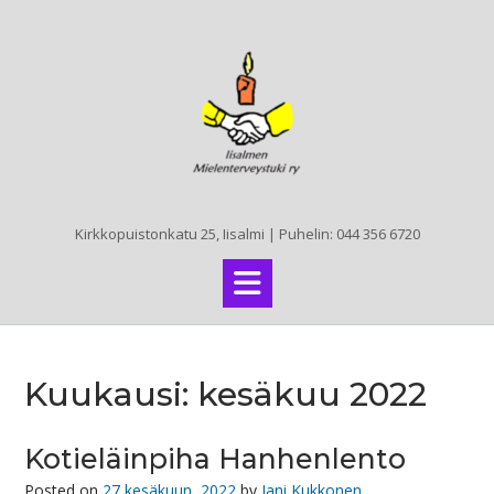
Skip
to
content
Kirkkopuistonkatu 25, Iisalmi | Puhelin: 044 356 6720
Kuukausi:
kesäkuu 2022
Kotieläinpiha Hanhenlento
Posted on
27 kesäkuun, 2022
by
Jani Kukkonen