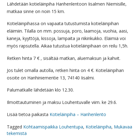
Lähdetään kotieläinpiha Hanhenlentoon Iisalmen Niemisille,
matkaa sinne on noin 15 km.
Kotieläinpihassa on vapaata tutustumista kotieläinpihan
eläimiin. Tilalla on mm. possuja, poro, laamoja, vuohia, aasi,
kaneja, kyyttöjä, kissoja, lampaita ja riikinkukko. Eläimiä voi
myös rapsutella. Aikaa tutustua kotieläinpihaan on reilu 1,5h.
Retken hinta 7 € , sisältää matkan, aluemaksun ja kahvit.
Jos tulet omalla autolla, retken hinta on 4 €. Kotieläinpihan
osoite on Hanhiniementie 13, 74140 Iisalmi.
Palumatkalle lähdetään klo 12.30.
Ilmoittautuminen ja maksu Louhentuvalle viim. ke 29.6.
Lisää tietoa paikasta
Kotieläinpiha – Hanhenlento
Tagged
Kohtaamispaikka Louhentupa
,
Kotieläinpiha
,
Mukavaa
tekemistä