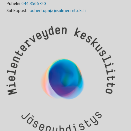
Puhelin
044 3566720
Sähköposti
louhentupa(a)iisalmenmttuki.fi