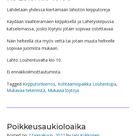
Lähdetään yhdessä kiertämään lähistön kirpputoreja.
Käydään Vaahteramäen kirppiksellä ja Lähetyskirpussa
katselemassa, josko löytyisi jotain sopivaa ostettavaa.
Näin helteellä ota myös vettä tai jotain muuta helteelle
sopivaa juomista mukaan.
Lähtö Louhentuvalta klo 10.
Ei ennakkoilmoittautumista.
Tagged
Kirpputorikierros
,
Kohtaamispaikka Louhentupa
,
Mukavaa tekemistä
,
Mukavia löytöjä
Poikkeusaukioloaika
Posted on
27 kesäkuun, 2022
by
Jani Kukkonen