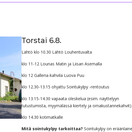
Torstai 6.8.
Lähtö klo 10.30 Lähtö Louhentuvalta
klo 11-12 Lounas Matin ja Liisan Asemalla
klo 12 Galleria-kahvila Luova Puu
klo 12.30-13.15 ohjattu Sointukylpy -rentoutus
klo 13.15-14.30 vapaata oleskelua (esim. näyttelyyn
tutustumista, myymälässä kiertely ja omakustannekahvit)
klo 14.30 kotimatkalle
Mitä sointukylpy tarkoittaa?
Sointukylpy on eräänlain