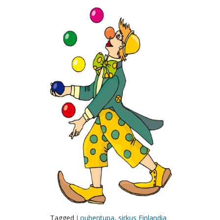
Tagged
Louhentupa
,
sirkus Finlandia