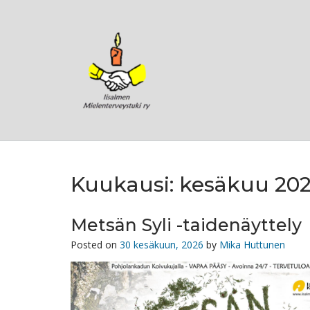
Skip
to
content
Kuukausi:
kesäkuu 20
Metsän Syli -taidenäyttely
Posted on
30 kesäkuun, 2026
by
Mika Huttunen