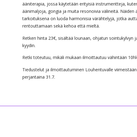
ääniterapia, jossa käytetään erityisiä instrumentteja, kute
äänimaljoja, gongia ja muita resonoivia välineitä. Näiden 
tarkoituksena on luoda harmonisia värähtelyjä, jotka autt
rentouttamaan sekä kehoa että mieltä.
Retken hinta 23€, sisältää lounaan, ohjatun sointukylvyn j
kyydin.
Retki toteutuu, mikäli mukaan ilmoittautuu vähintään 10hl
Tiedustelut ja ilmoittautuminen Louhentuvalle viimeistään
perjantaina 31.7.