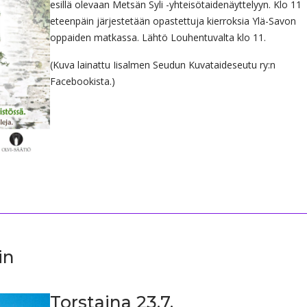
esillä olevaan Metsän Syli -yhteisötaidenäyttelyyn. Klo 11
eteenpäin järjestetään opastettuja kierroksia Ylä-Savon
oppaiden matkassa. Lähtö Louhentuvalta klo 11.
(Kuva lainattu Iisalmen Seudun Kuvataideseutu ry:n
Facebookista.)
in
Torstaina 23.7.