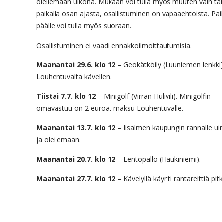
oleilemaan ulkona. Mukaan voi tulla myös muuten vain tai
paikalla osan ajasta, osallistuminen on vapaaehtoista. Pa
päälle voi tulla myös suoraan.
Osallistuminen ei vaadi ennakkoilmoittautumisia.
Maanantai 29.6. klo 12
– Geokätköily (Luuniemen lenkki)
Louhentuvalta kävellen.
Tiistai 7.7. klo 12
– Minigolf (Virran Hulivili). Minigolfin
omavastuu on 2 euroa, maksu Louhentuvalle.
Maanantai 13.7. klo 12
– Iisalmen kaupungin rannalle u
ja oleilemaan.
Maanantai 20.7. klo 12
– Lentopallo (Haukiniemi).
Maanantai 27.7. klo 12
– Kävelyllä käynti rantareittiä pitk