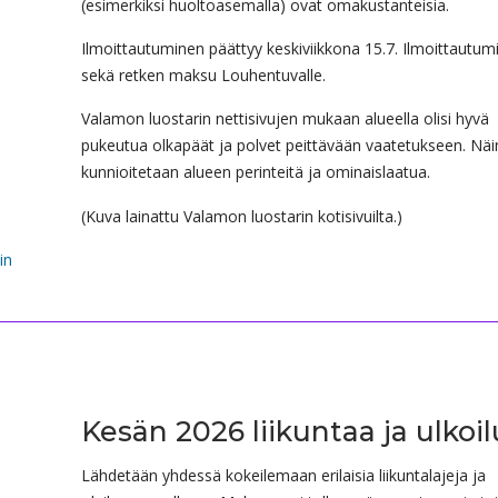
(esimerkiksi huoltoasemalla) ovat omakustanteisia.
Ilmoittautuminen päättyy keskiviikkona 15.7. Ilmoittautum
sekä retken maksu Louhentuvalle.
Valamon luostarin nettisivujen mukaan alueella olisi hyvä
pukeutua olkapäät ja polvet peittävään vaatetukseen. Näi
kunnioitetaan alueen perinteitä ja ominaislaatua.
(Kuva lainattu Valamon luostarin kotisivuilta.)
in
Kesän 2026 liikuntaa ja ulkoi
Lähdetään yhdessä kokeilemaan erilaisia liikuntalajeja ja