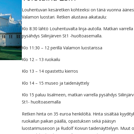
Louhentuvan kesäretken kohteeksi on tänä vuonna äänes
Valamon luostari. Retken alustava aikataulu:
Klo 8:30 lähtö Louhentuvalta linja-autolla. Matkan varrella
pysähdys Siilinjärven St1 -huoltoasemalla.
Klo 11:30 – 12 perillä Valamon luostarissa
Klo 12 – 13 ruokailu
Klo 13 – 14 opastettu kierros
Klo 14 – 15 museo ja taidenäyttely
Klo 15 paluu Iisalmeen, matkan varrella pysähdys Siilinjär
St1- huoltoasemalla
Retken hinta on 35 euroa henkilöltä. Hinta sisältää kyydity
ruokailun paikan päällä, opastuksen sekä pääsyn
luostarimuseoon ja Rudolf Koivun taidenäyttelyyn. Muut 