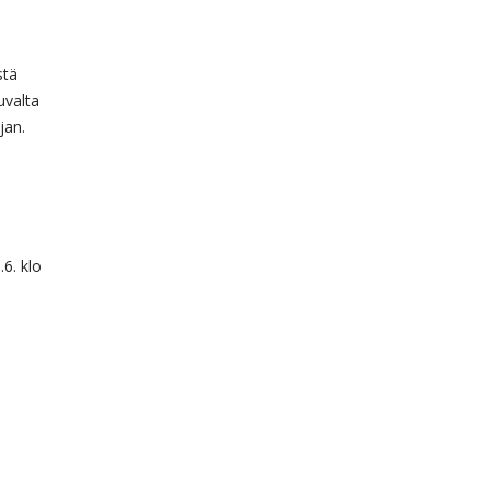
stä
uvalta
jan.
.6. klo