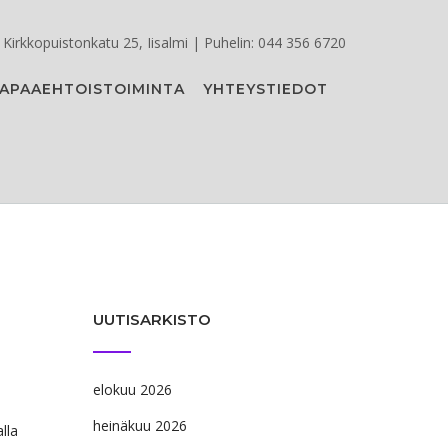
Kirkkopuistonkatu 25, Iisalmi | Puhelin: 044 356 6720
APAAEHTOISTOIMINTA
YHTEYSTIEDOT
UUTISARKISTO
elokuu 2026
heinäkuu 2026
lla