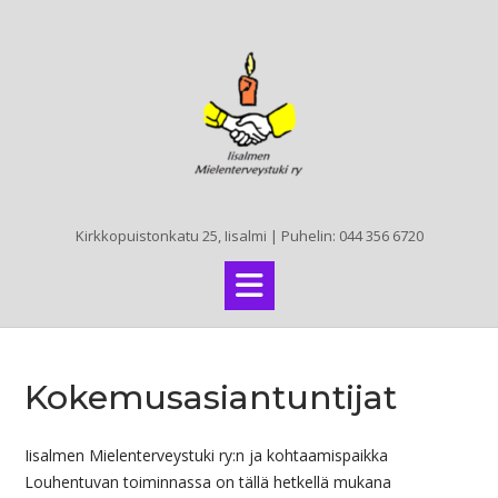
Skip
to
content
Kirkkopuistonkatu 25, Iisalmi | Puhelin: 044 356 6720
Kokemusasiantuntijat
Iisalmen Mielenterveystuki ry:n ja kohtaamispaikka
Louhentuvan toiminnassa on tällä hetkellä mukana