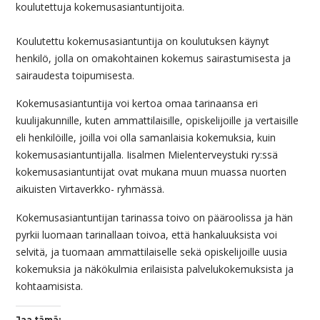
koulutettuja kokemusasiantuntijoita.
Koulutettu kokemusasiantuntija on koulutuksen käynyt
henkilö, jolla on omakohtainen kokemus sairastumisesta ja
sairaudesta toipumisesta.
Kokemusasiantuntija voi kertoa omaa tarinaansa eri
kuulijakunnille, kuten ammattilaisille, opiskelijoille ja vertaisille
eli henkilöille, joilla voi olla samanlaisia kokemuksia, kuin
kokemusasiantuntijalla. Iisalmen Mielenterveystuki ry:ssä
kokemusasiantuntijat ovat mukana muun muassa nuorten
aikuisten Virtaverkko- ryhmässä.
Kokemusasiantuntijan tarinassa toivo on pääroolissa ja hän
pyrkii luomaan tarinallaan toivoa, että hankaluuksista voi
selvitä, ja tuomaan ammattilaiselle sekä opiskelijoille uusia
kokemuksia ja näkökulmia erilaisista palvelukokemuksista ja
kohtaamisista.
Jaa tämä: