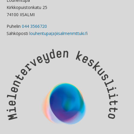
Louhentupa
Kirkkopuistonkatu 25
74100 IISALMI
Puhelin
044 3566720
Sähköposti
louhentupa(a)iisalmenmttuki.fi