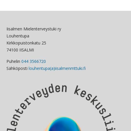
Iisalmen Mielenterveystuki ry
Louhentupa
Kirkkopuistonkatu 25
74100 IISALMI
Puhelin
044 3566720
Sähköposti
louhentupa(a)iisalmenmttuki.fi