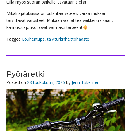
tulla myös suoran paikalle, tavataan siellä!
Mikäli ajatuksissa on pulahtaa veteen, varaa mukaan
tarvittavat varusteet. Mukaan voi lähteä vaikkei uisikaan,
kannustusjoukot ovat varmasti tarpeen!
Tagged
Louhentupa
,
talviturkinheittohaaste
Pyöräretki
Posted on
28 toukokuun, 2026
by
Jenni Eskelinen