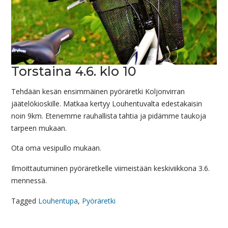
Torstaina 4.6. klo 10
Tehdään kesän ensimmäinen pyöräretki Koljonvirran
jäätelökioskille. Matkaa kertyy Louhentuvalta edestakaisin
noin 9km. Etenemme rauhallista tahtia ja pidämme taukoja
tarpeen mukaan.
Ota oma vesipullo mukaan.
Ilmoittautuminen pyöräretkelle viimeistään keskiviikkona 3.6.
mennessä.
Tagged
Louhentupa
,
Pyöräretki