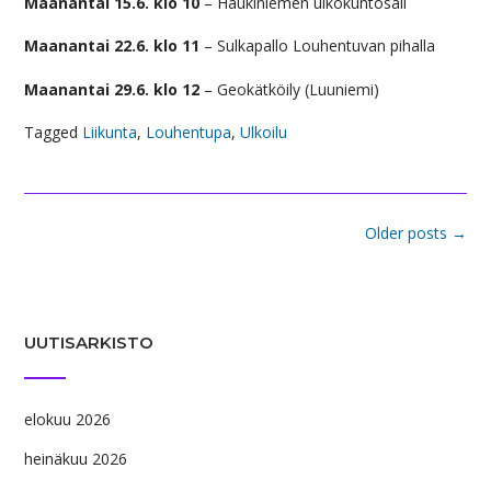
Maanantai 15.6. klo 10
– Haukiniemen ulkokuntosali
Maanantai 22.6. klo 11
– Sulkapallo Louhentuvan pihalla
Maanantai 29.6. klo 12
– Geokätköily (Luuniemi)
Tagged
Liikunta
,
Louhentupa
,
Ulkoilu
Posts
Older posts
→
navigation
UUTISARKISTO
elokuu 2026
heinäkuu 2026