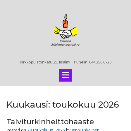
Skip
to
content
Kirkkopuistonkatu 25, Iisalmi | Puhelin: 044 356 6720
Kuukausi:
toukokuu 2026
Talviturkinheittohaaste
Posted on
28 toukokuun, 2026
by
Jenni Eskelinen