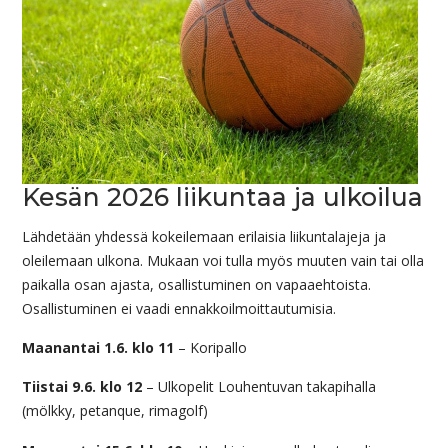
Kesän 2026 liikuntaa ja ulkoilua
Lähdetään yhdessä kokeilemaan erilaisia liikuntalajeja ja
oleilemaan ulkona. Mukaan voi tulla myös muuten vain tai olla
paikalla osan ajasta, osallistuminen on vapaaehtoista.
Osallistuminen ei vaadi ennakkoilmoittautumisia.
Maanantai 1.6. klo 11
– Koripallo
Tiistai 9.6. klo 12
– Ulkopelit Louhentuvan takapihalla
(mölkky, petanque, rimagolf)