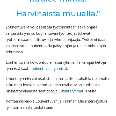
Harvinaista muualla.”
Louhentuvalla voi osallistua työtoimintaan sekä ohjata
vertaistukiryhmiä. Louhentuvan työntekijät tukevat
työtoimintaan osallistuvia ja ryhmänohjaajia. Työtoimintaan
voi osallistua Louhentuvalla päivystäjän ja rahastonhoitajan
tehtävissä.
Louhentuvalla kokoontuu erilaisia ryhmiä. Tarkempia tietoja
ryhmistä saat
Louhentuvan ryhmistä.
Liikuntaryhmiin voi osallistua uima- ja liikuntahallilla ostamalla
Liiku mieli hyväksi -kortin Louhentuvalta. Monipuolisesta
liikuntatoiminnasta saat tietoja
Liikuntaryhmät
-sivulta.
Kohtaamispaikka Louhentuvan ja Iisalmen Mielenterveystuki
ry:n toiminnasta tiedotetaan