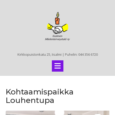
Skip
to
content
Kirkkopuistonkatu 25, Iisalmi | Puhelin: 044 356 6720
Kohtaamispaikka
Louhentupa