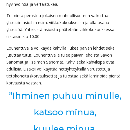
hyvinvointia ja vertaistukea.
Toiminta perustuu jokaisen mahdollisuuteen vaikuttaa
yhteisiin asioihin esim. viikkokokouksessa ja olla osana
yhteisöä. Yhteisistä asioista päätetään viikkokokouksessa
tiistaisin klo 10.00.
Louhentuvalla voi käydä kahvilla, lukea päivän lehdet sekä
jututtaa tutut. Louhentuvalle tulee päivän lehdistä Savon
Sanomat ja Iisalmen Sanomat. Kahvi sekä kahvileipä ovat
edullisia. Lisäksi voi käyttää nettiyhteyksillä varustettuja
tietokoneita (korvauksetta) ja tulostaa sekä laminoida pientä
korvausta vastaan.
”Ihminen puhuu minulle,
katsoo minua,
kuulee minua.