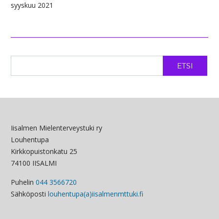
syyskuu 2021
ETSI
Iisalmen Mielenterveystuki ry
Louhentupa
Kirkkopuistonkatu 25
74100 IISALMI
Puhelin
044 3566720
Sähköposti
louhentupa(a)iisalmenmttuki.fi