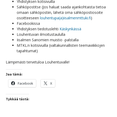
Yhdistyksen kotisivuilla
Sähköpostitse (Jos haluat saada ajankohtaista tietoa
omaan sähköpostiin, lähetä oma sähköpostiosoite
osoitteeseen
lo
uhentupa(a)iisalmenmttuki.fi
)
Facebookissa
Yhdistyksen tiedotuslehti
Käskynkässä
Louhentuvan ilmoitustaululla
Iisalmen Sanomien muistio -palstalla
MTKL:n kotisivuilla (valtakunnallisten teemaviikkojen
tapahtumat)
Lämpimästi tervetuloa Louhentuvalle!
Jaa tämä:
Facebook
X
Tykkää tästä: