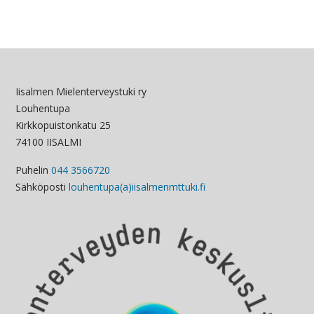
Iisalmen Mielenterveystuki ry
Louhentupa
Kirkkopuistonkatu 25
74100 IISALMI
Puhelin
044 3566720
Sähköposti
louhentupa(a)iisalmenmttuki.fi