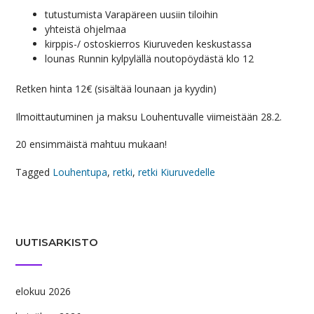
tutustumista Varapäreen uusiin tiloihin
yhteistä ohjelmaa
kirppis-/ ostoskierros Kiuruveden keskustassa
lounas Runnin kylpylällä noutopöydästä klo 12
Retken hinta 12€ (sisältää lounaan ja kyydin)
Ilmoittautuminen ja maksu Louhentuvalle viimeistään 28.2.
20 ensimmäistä mahtuu mukaan!
Tagged
Louhentupa
,
retki
,
retki Kiuruvedelle
UUTISARKISTO
elokuu 2026