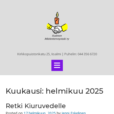
Skip
to
content
Kirkkopuistonkatu 25, Iisalmi | Puhelin: 044 356 6720
Kuukausi:
helmikuu 2025
Retki Kiuruvedelle
Posted on
17 helmikuun, 2025
by
Jenni Eskelinen