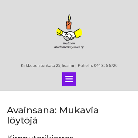
Skip
to
content
Kirkkopuistonkatu 25, Iisalmi | Puhelin: 044 356 6720
Avainsana:
Mukavia
löytöjä