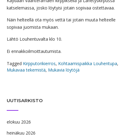
Käydään Vaahteramäen kirppiksellä ja Lähetyskirpussa
katselemassa, josko löytyisi jotain sopivaa ostettavaa.
Näin helteellä ota myös vettä tai jotain muuta helteelle
sopivaa juomista mukaan.
Lähtö Louhentuvalta klo 10.
Ei ennakkoilmoittautumista.
Tagged
Kirpputorikierros
,
Kohtaamispaikka Louhentupa
,
Mukavaa tekemistä
,
Mukavia löytöjä
UUTISARKISTO
elokuu 2026
heinäkuu 2026