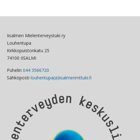
Iisalmen Mielenterveystuki ry
Louhentupa
Kirkkopuistonkatu 25
74100 IISALMI
Puhelin
044 3566720
Sähköposti
louhentupa(a)iisalmenmttuki.fi