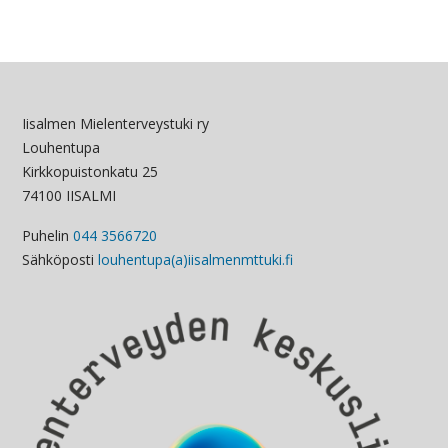
Iisalmen Mielenterveystuki ry
Louhentupa
Kirkkopuistonkatu 25
74100 IISALMI
Puhelin
044 3566720
Sähköposti
louhentupa(a)iisalmenmttuki.fi