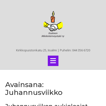
Skip
to
content
Kirkkopuistonkatu 25, Iisalmi | Puhelin: 044 356 6720
Avainsana:
Juhannusviikko