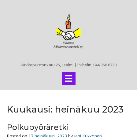
Skip
to
content
Kirkkopuistonkatu 25, Iisalmi | Puhelin: 044 356 6720
Kuukausi:
heinäkuu 2023
Polkupyöräretki
Posted on
17 heinäkuun, 2023
by
Jani Kukkonen