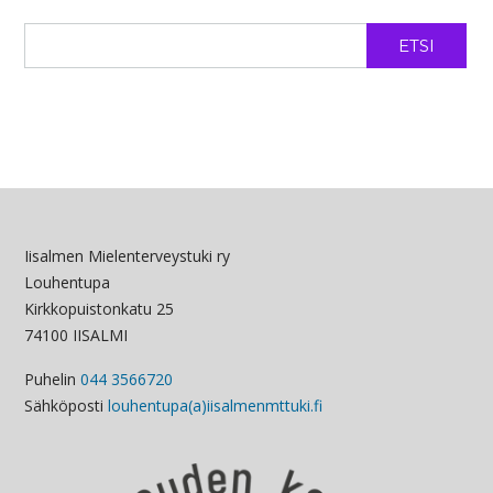
ETSI
Iisalmen Mielenterveystuki ry
Louhentupa
Kirkkopuistonkatu 25
74100 IISALMI
Puhelin
044 3566720
Sähköposti
louhentupa(a)iisalmenmttuki.fi