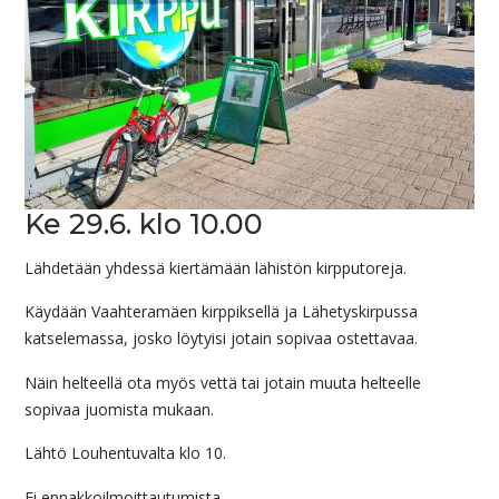
Ke 29.6. klo 10.00
Lähdetään yhdessä kiertämään lähistön kirpputoreja.
Käydään Vaahteramäen kirppiksellä ja Lähetyskirpussa
katselemassa, josko löytyisi jotain sopivaa ostettavaa.
Näin helteellä ota myös vettä tai jotain muuta helteelle
sopivaa juomista mukaan.
Lähtö Louhentuvalta klo 10.
Ei ennakkoilmoittautumista.