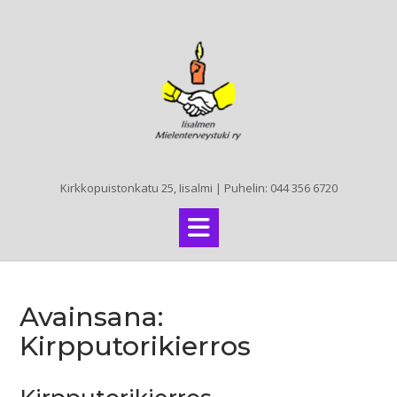
Skip
to
content
Kirkkopuistonkatu 25, Iisalmi | Puhelin: 044 356 6720
Avainsana:
Kirpputorikierros