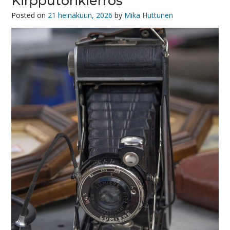
Kirpputorikierros
Posted on
21 heinäkuun, 2026
by
Mika Huttunen