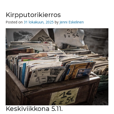
Kirpputorikierros
Posted on
31 lokakuun, 2025
by
Jenni Eskelinen
Keskiviikkona 5.11.