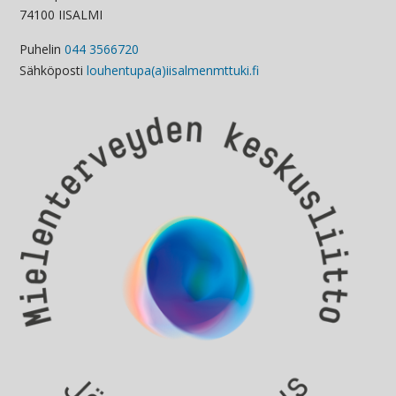
74100 IISALMI
Puhelin
044 3566720
Sähköposti
louhentupa(a)iisalmenmttuki.fi