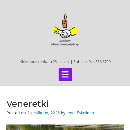
Skip
to
content
Kirkkopuistonkatu 25, Iisalmi | Puhelin: 044 356 6720
Veneretki
Posted on
2 kesäkuun, 2026
by
Jenni Eskelinen