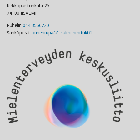
Kirkkopuistonkatu 25
74100 IISALMI
Puhelin
044 3566720
Sähköposti
louhentupa(a)iisalmenmttuki.fi