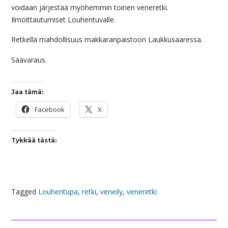
voidaan järjestää myöhemmin toinen veneretki.
Ilmoittautumiset Louhentuvalle.
Retkellä mahdollisuus makkaranpaistoon Laukkusaaressa.
Säävaraus.
Jaa tämä:
Facebook
X
Tykkää tästä:
Tagged
Louhentupa
,
retki
,
veneily
,
veneretki