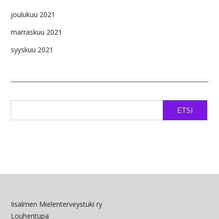
joulukuu 2021
marraskuu 2021
syyskuu 2021
ETSI
Iisalmen Mielenterveystuki ry
Louhentupa