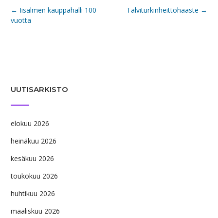
Post
←
Iisalmen kauppahalli 100
Talviturkinheittohaaste
→
navigation
vuotta
UUTISARKISTO
elokuu 2026
heinäkuu 2026
kesäkuu 2026
toukokuu 2026
huhtikuu 2026
maaliskuu 2026