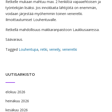
Retkelle mukaan mahtuu max. 2 henkilöä vapaaehtoisen ja
työntekijän lisäksi. Jos innokkaita lähtijöitä on enemmän,
voidaan järjestää myöhemmin toinen veneretki.
Ilmoittautumiset Louhentuvalle.
Retkellä mahdollisuus makkaranpaistoon Laukkusaaressa.
Säävaraus.
Tagged
Louhentupa
,
retki
,
veneily
,
veneretki
UUTISARKISTO
elokuu 2026
heinäkuu 2026
kesäkuu 2026