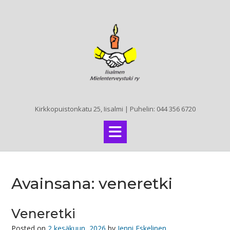
Skip
to
content
Kirkkopuistonkatu 25, Iisalmi | Puhelin: 044 356 6720
Avainsana:
veneretki
Veneretki
Posted on
2 kesäkuun, 2026
by
Jenni Eskelinen