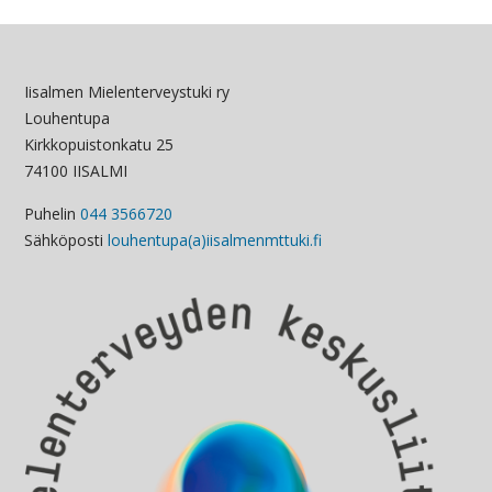
Iisalmen Mielenterveystuki ry
Louhentupa
Kirkkopuistonkatu 25
74100 IISALMI
Puhelin
044 3566720
Sähköposti
louhentupa(a)iisalmenmttuki.fi