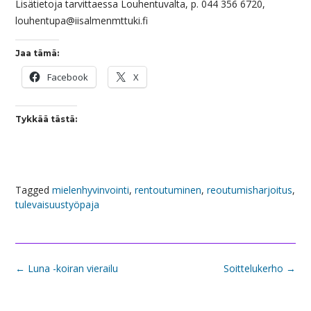
Lisätietoja tarvittaessa Louhentuvalta, p. 044 356 6720,
louhentupa@iisalmenmttuki.fi
Jaa tämä:
Facebook
X
Tykkää tästä:
Tagged
mielenhyvinvointi
,
rentoutuminen
,
reoutumisharjoitus
,
tulevaisuustyöpaja
Post
←
Luna -koiran vierailu
Soittelukerho
→
navigation