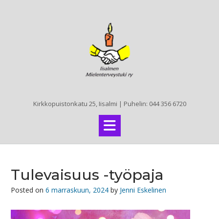
Skip
to
content
Kirkkopuistonkatu 25, Iisalmi | Puhelin: 044 356 6720
Tulevaisuus -työpaja
Posted on
6 marraskuun, 2024
by
Jenni Eskelinen