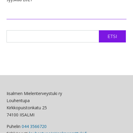
ETSI
Iisalmen Mielenterveystuki ry
Louhentupa
Kirkkopuistonkatu 25
74100 IISALMI
Puhelin
044 3566720