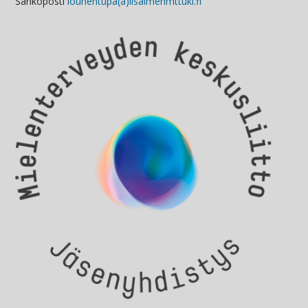
Sähköposti
louhentupa(a)iisalmenmttuki.fi