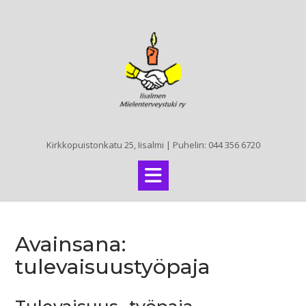
Skip
to
content
Kirkkopuistonkatu 25, Iisalmi | Puhelin: 044 356 6720
Avainsana:
tulevaisuustyöpaja