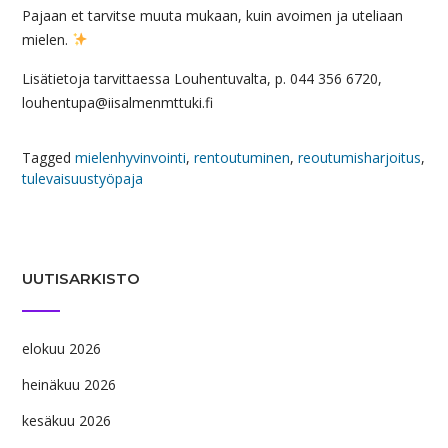
Pajaan et tarvitse muuta mukaan, kuin avoimen ja uteliaan
mielen.
Lisätietoja tarvittaessa Louhentuvalta, p. 044 356 6720,
louhentupa@iisalmenmttuki.fi
Tagged
mielenhyvinvointi
,
rentoutuminen
,
reoutumisharjoitus
,
tulevaisuustyöpaja
UUTISARKISTO
elokuu 2026
heinäkuu 2026
kesäkuu 2026