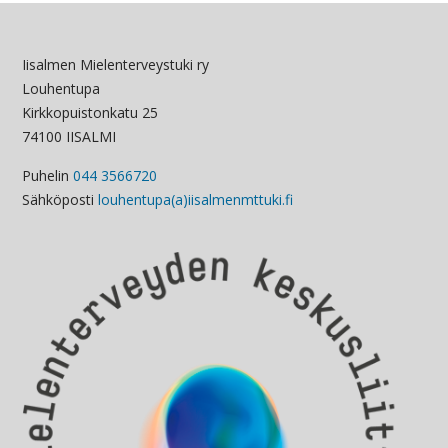
Iisalmen Mielenterveystuki ry
Louhentupa
Kirkkopuistonkatu 25
74100 IISALMI
Puhelin
044 3566720
Sähköposti
louhentupa(a)iisalmenmttuki.fi