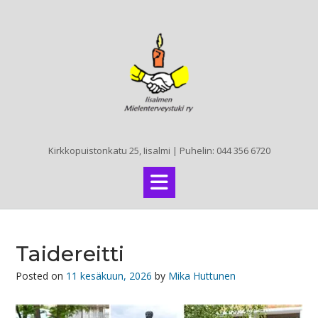
Skip
to
content
Kirkkopuistonkatu 25, Iisalmi | Puhelin: 044 356 6720
Taidereitti
Posted on
11 kesäkuun, 2026
by
Mika Huttunen