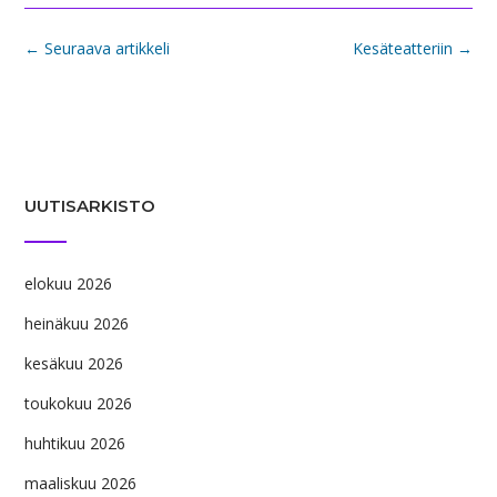
Post
←
Seuraava artikkeli
Kesäteatteriin
→
navigation
UUTISARKISTO
elokuu 2026
heinäkuu 2026
kesäkuu 2026
toukokuu 2026
huhtikuu 2026
maaliskuu 2026