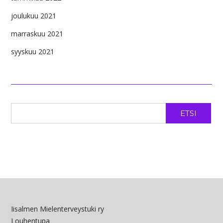
joulukuu 2021
marraskuu 2021
syyskuu 2021
ETSI
Iisalmen Mielenterveystuki ry
Louhentupa