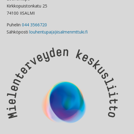
Kirkkopuistonkatu 25
74100 IISALMI
Puhelin
044 3566720
Sähköposti
louhentupa(a)iisalmenmttuki.fi