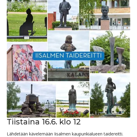
Tiistaina 16.6. klo 12
Lähdetään kävelemään Iisalmen kaupunkialueen taidereitti.