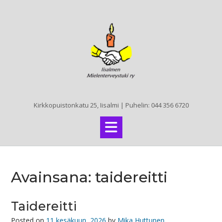
Skip
to
content
Kirkkopuistonkatu 25, Iisalmi | Puhelin: 044 356 6720
Avainsana:
taidereitti
Taidereitti
Posted on
11 kesäkuun, 2026
by
Mika Huttunen