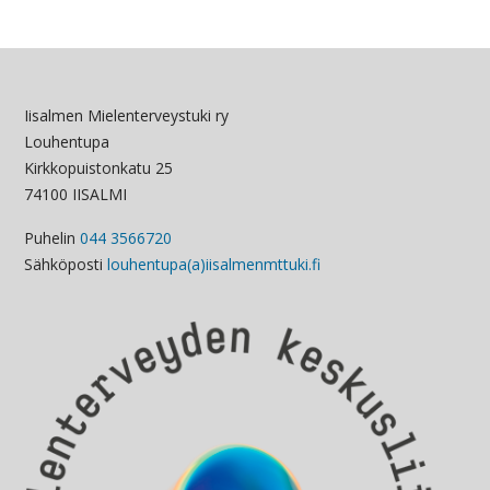
Iisalmen Mielenterveystuki ry
Louhentupa
Kirkkopuistonkatu 25
74100 IISALMI
Puhelin
044 3566720
Sähköposti
louhentupa(a)iisalmenmttuki.fi