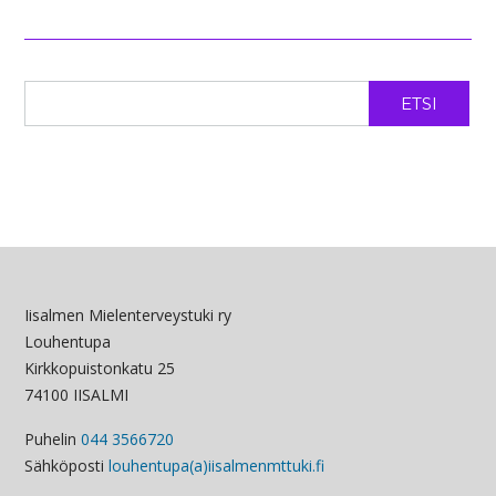
ETSI
Iisalmen Mielenterveystuki ry
Louhentupa
Kirkkopuistonkatu 25
74100 IISALMI
Puhelin
044 3566720
Sähköposti
louhentupa(a)iisalmenmttuki.fi