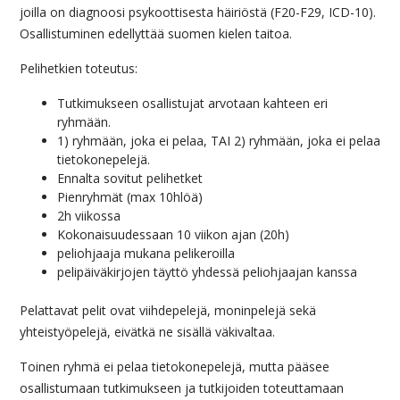
joilla on diagnoosi psykoottisesta häiriöstä (F20-F29, ICD-10).
Osallistuminen edellyttää suomen kielen taitoa.
Pelihetkien toteutus:
Tutkimukseen osallistujat arvotaan kahteen eri
ryhmään.
1) ryhmään, joka ei pelaa, TAI 2) ryhmään, joka ei pelaa
tietokonepelejä.
Ennalta sovitut pelihetket
Pienryhmät (max 10hlöä)
2h viikossa
Kokonaisuudessaan 10 viikon ajan (20h)
peliohjaaja mukana pelikeroilla
pelipäiväkirjojen täyttö yhdessä peliohjaajan kanssa
Pelattavat pelit ovat viihdepelejä, moninpelejä sekä
yhteistyöpelejä, eivätkä ne sisällä väkivaltaa.
Toinen ryhmä ei pelaa tietokonepelejä, mutta pääsee
osallistumaan tutkimukseen ja tutkijoiden toteuttamaan