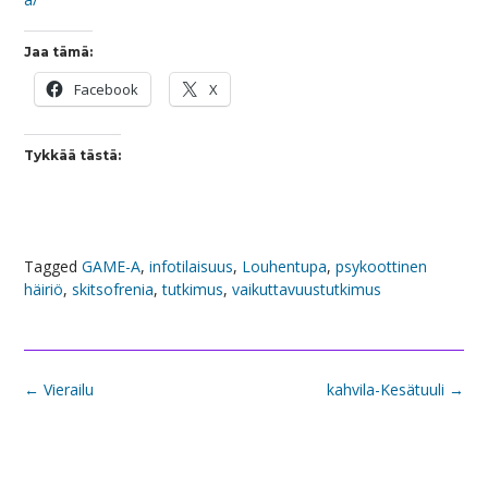
Jaa tämä:
Facebook
X
Tykkää tästä:
Tagged
GAME-A
,
infotilaisuus
,
Louhentupa
,
psykoottinen
häiriö
,
skitsofrenia
,
tutkimus
,
vaikuttavuustutkimus
Post
←
Vierailu
kahvila-Kesätuuli
→
navigation