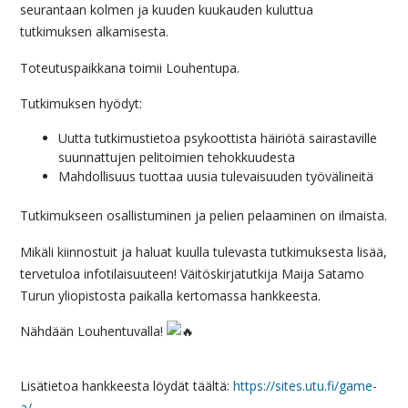
seurantaan kolmen ja kuuden kuukauden kuluttua
tutkimuksen alkamisesta.
Toteutuspaikkana toimii Louhentupa.
Tutkimuksen hyödyt:
Uutta tutkimustietoa psykoottista häiriötä sairastaville
suunnattujen pelitoimien tehokkuudesta
Mahdollisuus tuottaa uusia tulevaisuuden työvälineitä
Tutkimukseen osallistuminen ja pelien pelaaminen on ilmaista.
Mikäli kiinnostuit ja haluat kuulla tulevasta tutkimuksesta lisää,
tervetuloa infotilaisuuteen! Väitöskirjatutkija Maija Satamo
Turun yliopistosta paikalla kertomassa hankkeesta.
Nähdään Louhentuvalla!
Lisätietoa hankkeesta löydät täältä:
https://sites.utu.fi/game-
a/