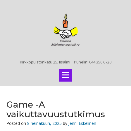
Skip
to
content
Kirkkopuistonkatu 25, Iisalmi | Puhelin: 044 356 6720
Game -A
vaikuttavuustutkimus
Posted on
8 heinäkuun, 2025
by
Jenni Eskelinen