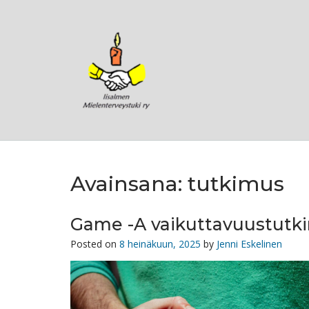
Skip
to
content
Avainsana:
tutkimus
Game -A vaikuttavuustutk
Posted on
8 heinäkuun, 2025
by
Jenni Eskelinen