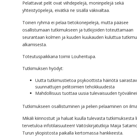
Pelattavat pelit ovat viihdepelejä, moninpelejä sekä
yhteistyöpelejä, eivätkä ne sisällä väkivaltaa.
Toinen ryhmä ei pelaa tietokonepelejä, mutta pääsee
osallistumaan tutkimukseen ja tutkijoiden toteuttamaan
seurantaan kolmen ja kuuden kuukauden kuluttua tutkim
alkamisesta.
Toteutuspaikkana toimii Louhentupa.
Tutkimuksen hyödyt:
Uutta tutkimustietoa psykoottista häiriötä sairastavi
suunnattujen pelitoimien tehokkuudesta
Mahdollisuus tuottaa uusia tulevaisuuden työvälinei
Tutkimukseen osallistuminen ja pelien pelaaminen on ilma
Mikäli kiinnostuit ja haluat kuulla tulevasta tutkimuksesta l
tervetuloa infotilaisuuteen! Väitöskirjatutkija Maija Satam
Turun yliopistosta paikalla kertomassa hankkeesta.