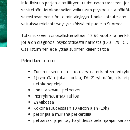
Infotilaisuus perjantaina liittyen tutkimushankkeeseen, jo
selvitetään tietokonepelien vaikutusta psykoottista häiriöt
sairastavan henkilön toimintakykyyn. Hanke toteutetaan
valituissa mielenterveysyksiköissä eri puolella Suomea.
Tutkimukseen voi osallistua iältään 18-60-vuotiaita henkilö
joilla on diagnoosi psykoottisesta häiriöstä (F20-F29, ICD-
Osallistuminen edellyttää suomen kielen taitoa.
Pelihetkien toteutus:
Tutkimukseen osallistujat arvotaan kahteen eri ry
1) ryhmään, joka ei pelaa, TAI 2) ryhmään, joka ei 
tietokonepelejä.
Ennalta sovitut pelihetket
Pienryhmät (max 10hlöä)
2h viikossa
Kokonaisuudessaan 10 viikon ajan (20h)
peliohjaaja mukana pelikeroilla
pelipäiväkirjojen täyttö yhdessä peliohjaajan kanss