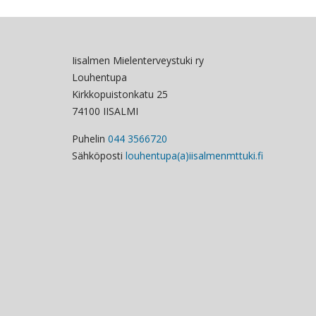
Iisalmen Mielenterveystuki ry
Louhentupa
Kirkkopuistonkatu 25
74100 IISALMI
Puhelin
044 3566720
Sähköposti
louhentupa(a)iisalmenmttuki.fi