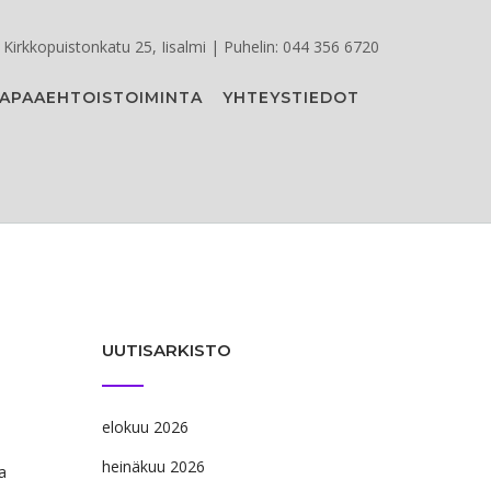
Kirkkopuistonkatu 25, Iisalmi | Puhelin: 044 356 6720
APAAEHTOISTOIMINTA
YHTEYSTIEDOT
UUTISARKISTO
0
elokuu 2026
heinäkuu 2026
a