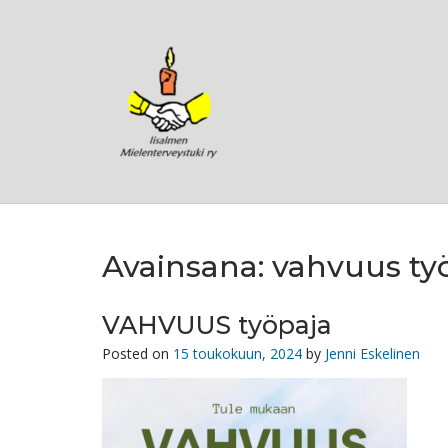
Skip
to
content
Avainsana:
vahvuus ty
VAHVUUS työpaja
Posted on
15 toukokuun, 2024
by
Jenni Eskelinen