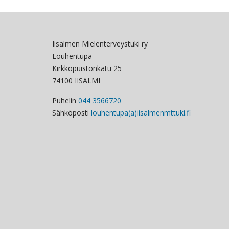
Iisalmen Mielenterveystuki ry
Louhentupa
Kirkkopuistonkatu 25
74100 IISALMI
Puhelin
044 3566720
Sähköposti
louhentupa(a)iisalmenmttuki.fi