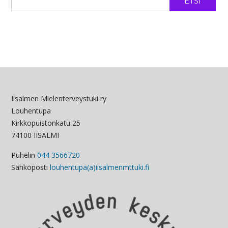
ETSI
Iisalmen Mielenterveystuki ry
Louhentupa
Kirkkopuistonkatu 25
74100 IISALMI
Puhelin
044 3566720
Sähköposti
louhentupa(a)iisalmenmttuki.fi