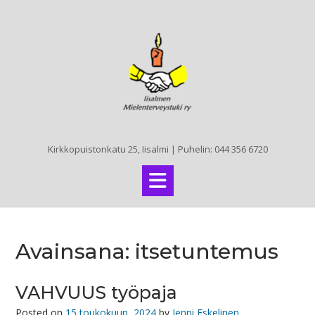
Skip
to
content
Kirkkopuistonkatu 25, Iisalmi | Puhelin: 044 356 6720
Avainsana:
itsetuntemus
VAHVUUS työpaja
Posted on
15 toukokuun, 2024
by
Jenni Eskelinen