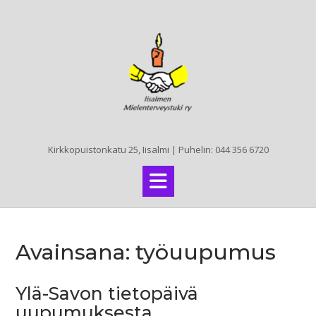
Skip
to
content
Kirkkopuistonkatu 25, Iisalmi | Puhelin: 044 356 6720
Avainsana:
työuupumus
Ylä-Savon tietopäivä
uupumuksesta