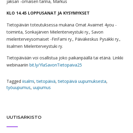
jaksan -omaisen tarina, Markus
KLO 14.45 LOPPUSANAT JA KYSYMYKSET
Tietopäivän toteutuksessa mukana Omat Avaimet 4you -
toiminta, Sonkajärven Mielenterveystuki ry., Savon
mielenterveysomaiset -FinFami ry., Päiväkeskus Pysäkki ry.,
Iisalmen Mielenterveystuki ry.
Tietopäivään voi osallistua joko paikanpäällä tai etänä. Linkki
webinaariin
bit.ly/YlaSavonTietopaiva25
Tagged
iisalmi
,
tietopäivä
,
tietopäivä uupumuksesta
,
työuupumus
,
uupumus
UUTISARKISTO