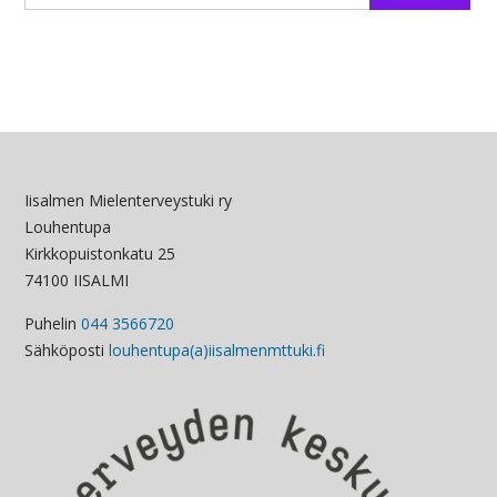
Iisalmen Mielenterveystuki ry
Louhentupa
Kirkkopuistonkatu 25
74100 IISALMI
Puhelin
044 3566720
Sähköposti
louhentupa(a)iisalmenmttuki.fi