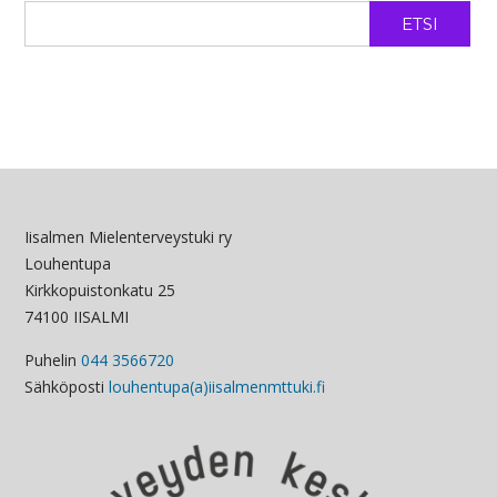
ETSI
Iisalmen Mielenterveystuki ry
Louhentupa
Kirkkopuistonkatu 25
74100 IISALMI
Puhelin
044 3566720
Sähköposti
louhentupa(a)iisalmenmttuki.fi