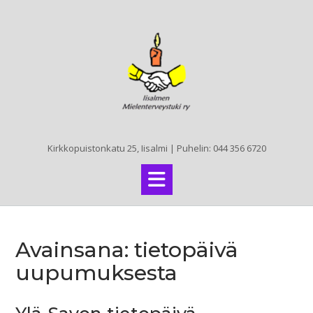
Skip
to
content
Kirkkopuistonkatu 25, Iisalmi | Puhelin: 044 356 6720
Avainsana:
tietopäivä
uupumuksesta