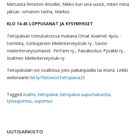
Metsästä ihmisten ilmoille!, Mikko kun sinä uuvut, miten minä
jaksan -omaisen tarina, Markus
KLO 14.45 LOPPUSANAT JA KYSYMYKSET
Tietopäivän toteutuksessa mukana Omat Avaimet 4you -
toiminta, Sonkajärven Mielenterveystuki ry., Savon
mielenterveysomaiset -FinFami ry., Päiväkeskus Pysäkki ry.,
Iisalmen Mielenterveystuki ry.
Tietopäivään voi osallistua joko paikanpäällä tai etänä. Linkki
webinaariin
bit.ly/YlaSavonTietopaiva25
Tagged
iisalmi
,
tietopäivä
,
tietopäivä uupumuksesta
,
työuupumus
,
uupumus
UUTISARKISTO