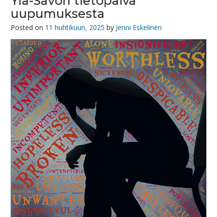
Ylä-Savon tietopäivä
uupumuksesta
Posted on
11 huhtikuun, 2025
by
Jenni Eskelinen