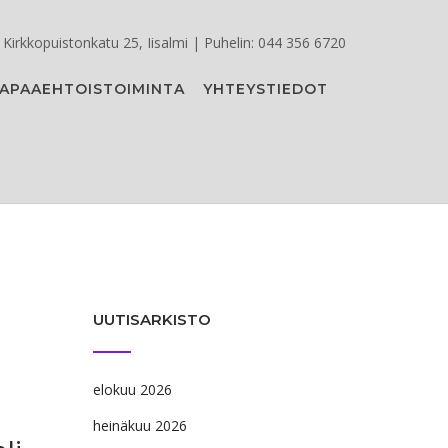
Kirkkopuistonkatu 25, Iisalmi | Puhelin: 044 356 6720
APAAEHTOISTOIMINTA
YHTEYSTIEDOT
UUTISARKISTO
elokuu 2026
heinäkuu 2026