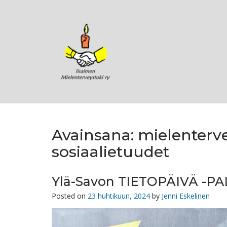
Skip
to
content
Avainsana:
mielenterve
sosiaalietuudet
Ylä-Savon TIETOPÄIVÄ -
Posted on
23 huhtikuun, 2024
by
Jenni Eskelinen