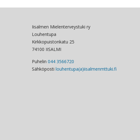
Iisalmen Mielenterveystuki ry
Louhentupa
Kirkkopuistonkatu 25
74100 IISALMI
Puhelin
044 3566720
Sähköposti
louhentupa(a)iisalmenmttuki.fi