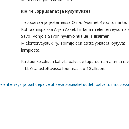
klo 14 Loppusanat ja kysymykset
Tietopäivää järjestämässä Omat Avaimet 4you-toiminta,
Kohtaamispaikka Arjen Askel, Finfami mielenterveysomai
Savo, Pohjois-Savon hyvinvointialue ja Iisalmen
Mielenterveystuki ry. Toimijoiden esittelypisteet löytyvät
lämpiöstä.
Kulttuurikekuksen kahvila palvelee tapahtuman ajan ja rav
TILLYstä ostettavissa lounasta klo 10 alkaen.
elenterveys-ja päihdepalvelut sekä sosiaalietuudet
,
palvelut muutoks