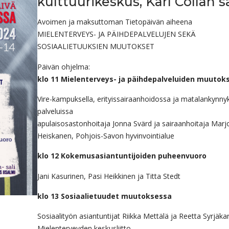
kulttuurikeskus, Karl Collan sa
Avoimen ja maksuttoman Tietopäivän aiheena
MIELENTERVEYS- JA PÄIHDEPALVELUJEN SEKÄ
SOSIAALIETUUKSIEN MUUTOKSET
Päivän ohjelma:
klo 11 Mielenterveys- ja päihdepalveluiden muutok
Vire-kampuksella, erityissairaanhoidossa ja matalankynny
palveluissa
apulaisosastonhoitaja Jonna Svärd ja sairaanhoitaja Marj
Heiskanen, Pohjois-Savon hyvinvointialue
klo 12 Kokemusasiantuntijoiden puheenvuoro
Jani Kasurinen, Pasi Heikkinen ja Titta Stedt
klo 13 Sosiaalietuudet muutoksessa
Sosiaalityön asiantuntijat Riikka Mettälä ja Reetta Syrjäkar
Mielenterveyden keskusliitto