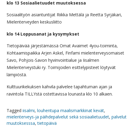
klo 13 Sosiaalietuudet muutoksessa
Sosiaalityön asiantuntijat Riikka Mettälä ja Reetta Syrjäkari,
Mielenterveyden keskusliitto
klo 14 Loppusanat ja kysymykset
Tietopäivää järjestämässä Omat Avaimet 4you-toiminta,
Kohtaamispaikka Arjen Askel, Finfami mielenterveysomaiset
Savo, Pohjois-Savon hyvinvointialue ja Iisalmen
Mielenterveystuki ry. Toimijoiden esittelypisteet löytyvät
lämpiöstä.
Kulttuurikekuksen kahvila palvelee tapahtuman ajan ja
ravintola TILLYstä ostettavissa lounasta klo 10 alkaen.
Tagged
iisalmi
,
louhentupa maalismarkkinat kevät
,
mielenterveys-ja päihdepalvelut sekä sosiaalietuudet
,
palvelut
muutoksesssa
,
tietopäivä