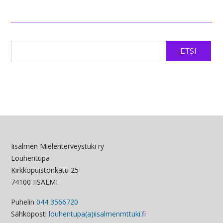
ETSI
Iisalmen Mielenterveystuki ry
Louhentupa
Kirkkopuistonkatu 25
74100 IISALMI
Puhelin
044 3566720
Sähköposti
louhentupa(a)iisalmenmttuki.fi