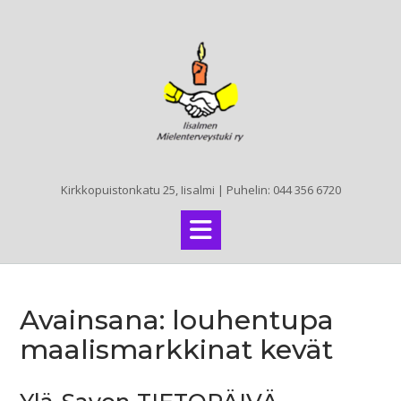
Skip
to
content
Kirkkopuistonkatu 25, Iisalmi | Puhelin: 044 356 6720
Avainsana:
louhentupa
maalismarkkinat kevät