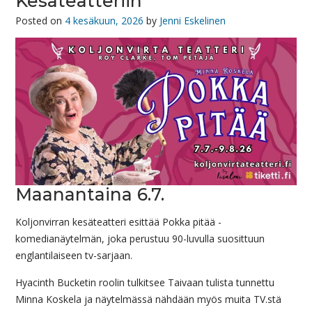
Kesäteatteriin
Posted on
4 kesäkuun, 2026
by
Jenni Eskelinen
Maanantaina 6.7.
Koljonvirran kesäteatteri esittää Pokka pitää -
komedianäytelmän, joka perustuu 90-luvulla suosittuun
englantilaiseen tv-sarjaan.
Hyacinth Bucketin roolin tulkitsee Taivaan tulista tunnettu
Minna Koskela ja näytelmässä nähdään myös muita TV.stä