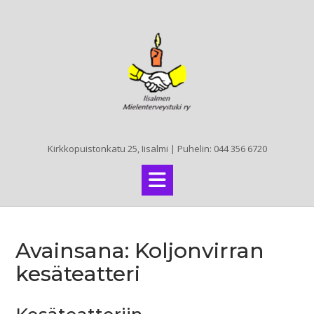
Skip
to
content
Kirkkopuistonkatu 25, Iisalmi | Puhelin: 044 356 6720
Avainsana:
Koljonvirran
kesäteatteri