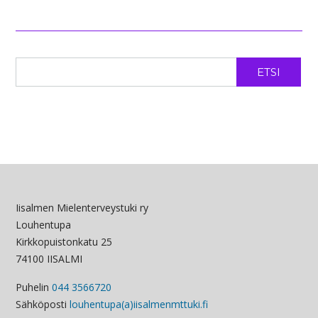
ETSI
Iisalmen Mielenterveystuki ry
Louhentupa
Kirkkopuistonkatu 25
74100 IISALMI
Puhelin
044 3566720
Sähköposti
louhentupa(a)iisalmenmttuki.fi