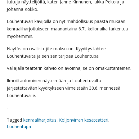
tuttuja näyttelijöitä, kuten Janne Kinnunen, Jukka Peltola ja
Johanna Kokko.
Louhentuvan kävijöillä on nyt mahdollisuus päästä mukaan
kenraaliharjoitukseen maanantaina 6.7., kellonaika tarkentuu
myöhemmin.
Näytös on osallistujille maksuton. Kyyditys lähtee
Louhentuvalta ja sen sen tarjoaa Louhentupa.
Väliajalla teatterin kahvio on avoinna, se on omakustanteinen.
Ilmoittautuminen näytelmään ja Louhentuvalta
järjestettävään kyyditykseen viimeistään 30.6. mennessä
Louhentuvalle.
.
Tagged
kenraaliharjoitus
,
Koljonvirran kesäteatteri
,
Louhentupa