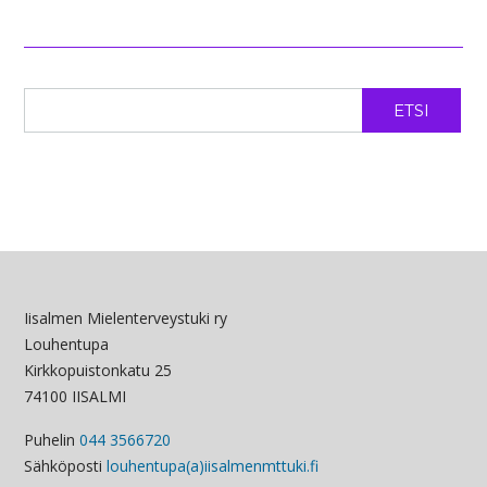
ETSI
Iisalmen Mielenterveystuki ry
Louhentupa
Kirkkopuistonkatu 25
74100 IISALMI
Puhelin
044 3566720
Sähköposti
louhentupa(a)iisalmenmttuki.fi