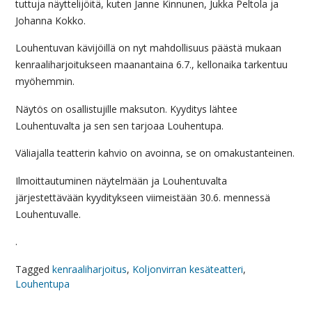
tuttuja näyttelijöitä, kuten Janne Kinnunen, Jukka Peltola ja
Johanna Kokko.
Louhentuvan kävijöillä on nyt mahdollisuus päästä mukaan
kenraaliharjoitukseen maanantaina 6.7., kellonaika tarkentuu
myöhemmin.
Näytös on osallistujille maksuton. Kyyditys lähtee
Louhentuvalta ja sen sen tarjoaa Louhentupa.
Väliajalla teatterin kahvio on avoinna, se on omakustanteinen.
Ilmoittautuminen näytelmään ja Louhentuvalta
järjestettävään kyyditykseen viimeistään 30.6. mennessä
Louhentuvalle.
.
Tagged
kenraaliharjoitus
,
Koljonvirran kesäteatteri
,
Louhentupa