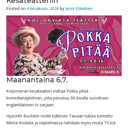
Kesäteatteriin
Posted on
4 kesäkuun, 2026
by
Jenni Eskelinen
Maanantaina 6.7.
Koljonvirran kesäteatteri esittää Pokka pitää -
komedianäytelmän, joka perustuu 90-luvulla suosittuun
englantilaiseen tv-sarjaan.
Hyacinth Bucketin roolin tulkitsee Taivaan tulista tunnettu
Minna Koskela ja näytelmässä nähdään myös muita TV.stä