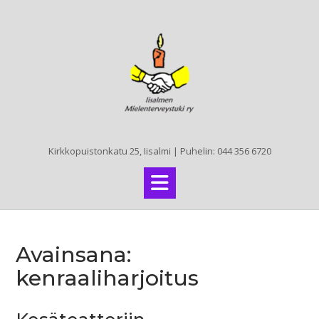
Skip
to
content
Kirkkopuistonkatu 25, Iisalmi | Puhelin: 044 356 6720
Avainsana:
kenraaliharjoitus