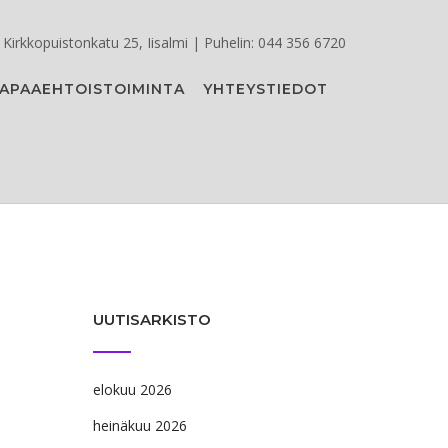
Kirkkopuistonkatu 25, Iisalmi | Puhelin: 044 356 6720
APAAEHTOISTOIMINTA
YHTEYSTIEDOT
UUTISARKISTO
elokuu 2026
heinäkuu 2026