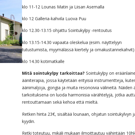
klo 11-12 Lounas Matin ja Liisan Asemalla
klo 12 Galleria-kahvila Luova Puu
klo 12.30-13.15 ohjattu Sointukylpy -rentoutus
klo 13.15-14.30 vapaata oleskelua (esim. näyttelyyn
tutustumista, myymälässä kiertely ja omakustannekahvit)
klo 14.30 kotimatkalle
Mitä sointukylpy tarkoittaa?
Sointukylpy on eräänlain
ääniterapia, jossa käytetään erityisiä instrumentteja, kute
äänimaljoja, gongia ja muita resonoivia välineitä. Näiden 
tarkoituksena on luoda harmonisia värähtelyjä, jotka autt
rentouttamaan sekä kehoa että mieltä.
Retken hinta 23€, sisältää lounaan, ohjatun sointukylvyn j
kyydin.
Retki toteutuu, mikäli mukaan ilmoittautuu vähintään 10hl