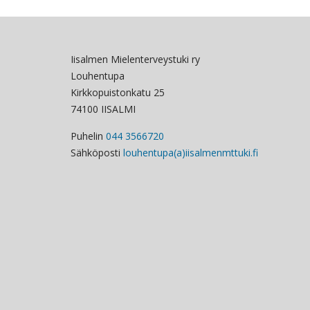
Iisalmen Mielenterveystuki ry
Louhentupa
Kirkkopuistonkatu 25
74100 IISALMI
Puhelin
044 3566720
Sähköposti
louhentupa(a)iisalmenmttuki.fi