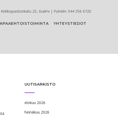
Kirkkopuistonkatu 25, Iisalmi | Puhelin: 044 356 6720
APAAEHTOISTOIMINTA
YHTEYSTIEDOT
UUTISARKISTO
elokuu 2026
heinäkuu 2026
stä