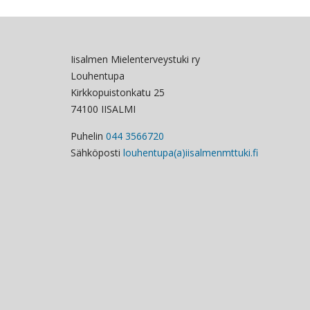
Iisalmen Mielenterveystuki ry
Louhentupa
Kirkkopuistonkatu 25
74100 IISALMI
Puhelin
044 3566720
Sähköposti
louhentupa(a)iisalmenmttuki.fi