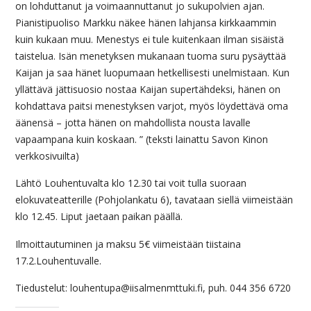
on lohduttanut ja voimaannuttanut jo sukupolvien ajan.
Pianistipuoliso Markku näkee hänen lahjansa kirkkaammin
kuin kukaan muu. Menestys ei tule kuitenkaan ilman sisäistä
taistelua. Isän menetyksen mukanaan tuoma suru pysäyttää
Kaijan ja saa hänet luopumaan hetkellisesti unelmistaan. Kun
yllättävä jättisuosio nostaa Kaijan supertähdeksi, hänen on
kohdattava paitsi menestyksen varjot, myös löydettävä oma
äänensä – jotta hänen on mahdollista nousta lavalle
vapaampana kuin koskaan. ” (teksti lainattu Savon Kinon
verkkosivuilta)
Lähtö Louhentuvalta klo 12.30 tai voit tulla suoraan
elokuvateatterille (Pohjolankatu 6), tavataan siellä viimeistään
klo 12.45. Liput jaetaan paikan päällä.
Ilmoittautuminen ja maksu 5€ viimeistään tiistaina
17.2.Louhentuvalle.
Tiedustelut: louhentupa@iisalmenmttuki.fi, puh. 044 356 6720