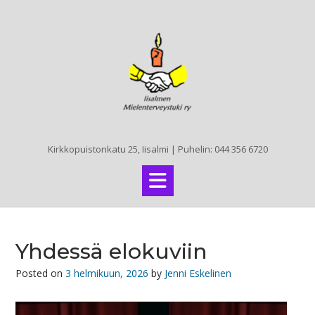
Skip
to
content
Kirkkopuistonkatu 25, Iisalmi | Puhelin: 044 356 6720
Yhdessä elokuviin
Posted on
3 helmikuun, 2026
by
Jenni Eskelinen