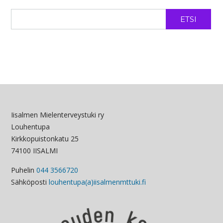
ETSI
Iisalmen Mielenterveystuki ry
Louhentupa
Kirkkopuistonkatu 25
74100 IISALMI
Puhelin
044 3566720
Sähköposti
louhentupa(a)iisalmenmttuki.fi