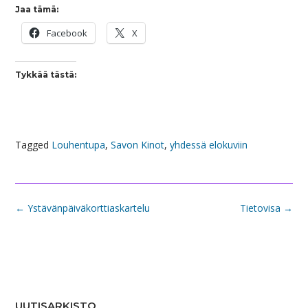
Jaa tämä:
Facebook
X
Tykkää tästä:
Tagged
Louhentupa
,
Savon Kinot
,
yhdessä elokuviin
Post
←
Ystävänpäiväkorttiaskartelu
Tietovisa
→
navigation
UUTISARKISTO