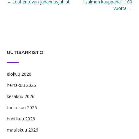
Post
←
Louhentuvan juhannusjuhlat
Iisalmen kauppahalli 100
navigation
vuotta
→
UUTISARKISTO
elokuu 2026
heinäkuu 2026
kesäkuu 2026
toukokuu 2026
huhtikuu 2026
maaliskuu 2026