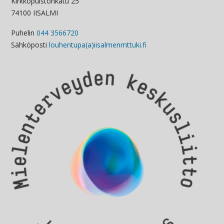
Kirkkopuistonkatu 25
74100 IISALMI
Puhelin
044 3566720
Sähköposti
louhentupa(a)iisalmenmttuki.fi