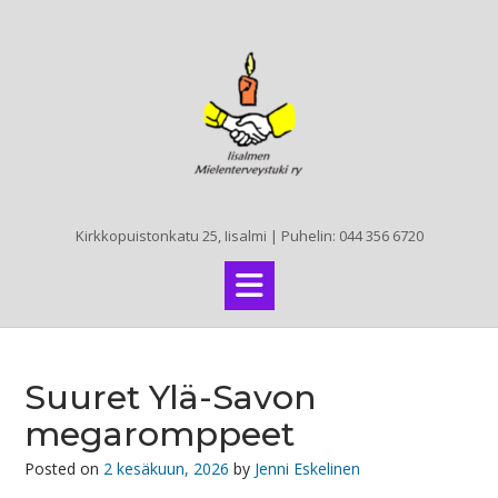
Skip
to
content
Kirkkopuistonkatu 25, Iisalmi | Puhelin: 044 356 6720
Suuret Ylä-Savon
megaromppeet
Posted on
2 kesäkuun, 2026
by
Jenni Eskelinen