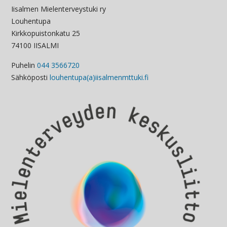
Iisalmen Mielenterveystuki ry
Louhentupa
Kirkkopuistonkatu 25
74100 IISALMI
Puhelin
044 3566720
Sähköposti
louhentupa(a)iisalmenmttuki.fi