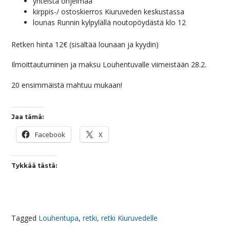
yhteistä ohjelmaa
kirppis-/ ostoskierros Kiuruveden keskustassa
lounas Runnin kylpylällä noutopöydästä klo 12
Retken hinta 12€ (sisältää lounaan ja kyydin)
Ilmoittautuminen ja maksu Louhentuvalle viimeistään 28.2.
20 ensimmäistä mahtuu mukaan!
Jaa tämä:
Facebook
X
Tykkää tästä:
Tagged
Louhentupa
,
retki
,
retki Kiuruvedelle