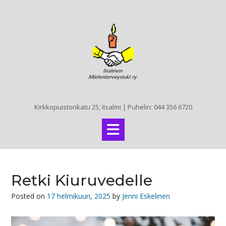
Skip
to
content
Kirkkopuistonkatu 25, Iisalmi | Puhelin: 044 356 6720
Retki Kiuruvedelle
Posted on
17 helmikuun, 2025
by
Jenni Eskelinen