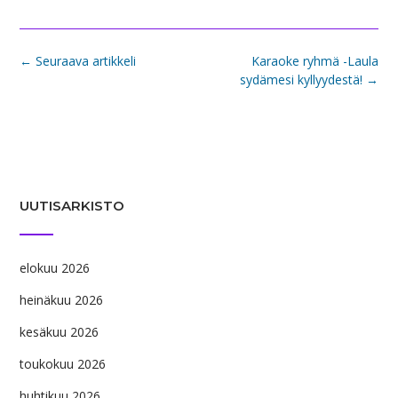
Post
←
Seuraava artikkeli
Karaoke ryhmä -Laula
navigation
sydämesi kyllyydestä!
→
UUTISARKISTO
elokuu 2026
heinäkuu 2026
kesäkuu 2026
toukokuu 2026
huhtikuu 2026