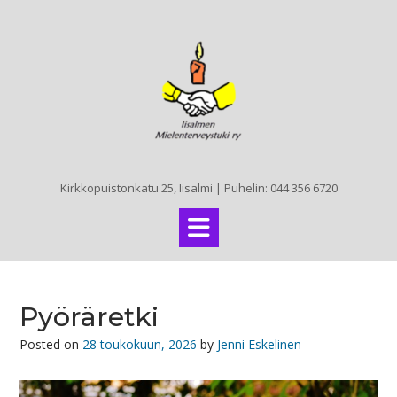
Skip
to
content
Kirkkopuistonkatu 25, Iisalmi | Puhelin: 044 356 6720
Pyöräretki
Posted on
28 toukokuun, 2026
by
Jenni Eskelinen