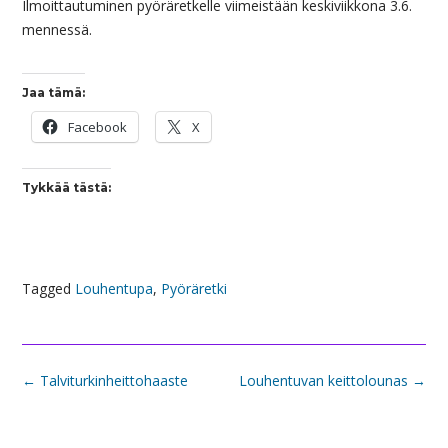
Ilmoittautuminen pyöräretkelle viimeistään keskiviikkona 3.6.
mennessä.
Jaa tämä:
Facebook
X
Tykkää tästä:
Tagged
Louhentupa
,
Pyöräretki
Post
←
Talviturkinheittohaaste
Louhentuvan keittolounas
→
navigation