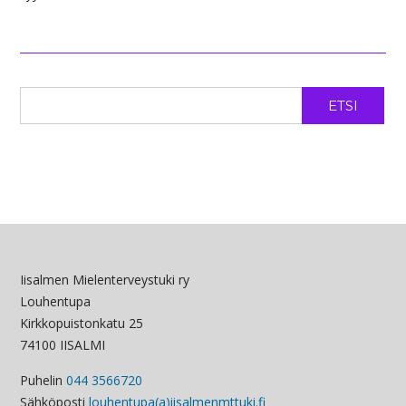
ETSI
Iisalmen Mielenterveystuki ry
Louhentupa
Kirkkopuistonkatu 25
74100 IISALMI
Puhelin
044 3566720
Sähköposti
louhentupa(a)iisalmenmttuki.fi