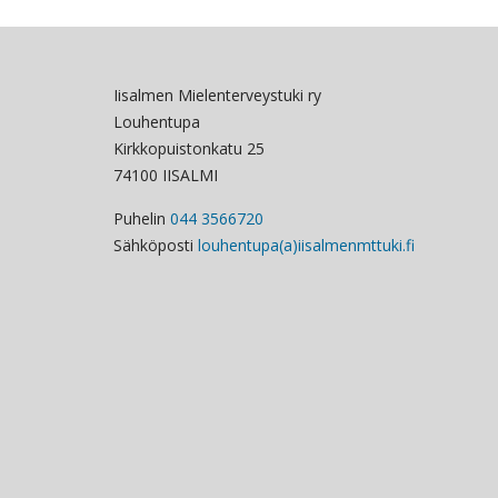
Iisalmen Mielenterveystuki ry
Louhentupa
Kirkkopuistonkatu 25
74100 IISALMI
Puhelin
044 3566720
Sähköposti
louhentupa(a)iisalmenmttuki.fi