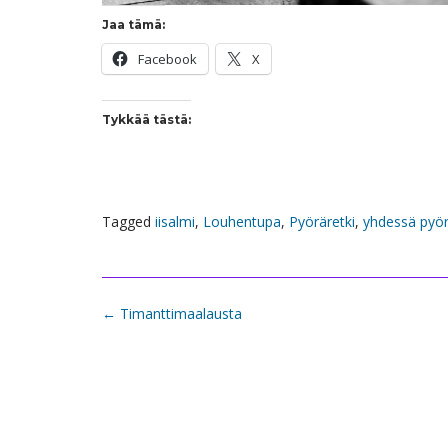
Jaa tämä:
Facebook
X
Tykkää tästä:
Tagged
iisalmi
,
Louhentupa
,
Pyöräretki
,
yhdessä pyö
Post
←
Timanttimaalausta
navigation