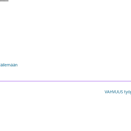
räilemään
VAHVUUS työ