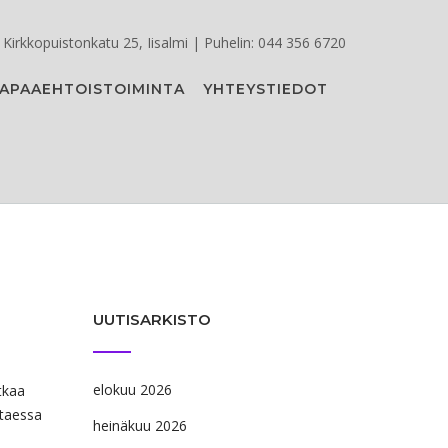
Kirkkopuistonkatu 25, Iisalmi | Puhelin: 044 356 6720
APAAEHTOISTOIMINTA
YHTEYSTIEDOT
UUTISARKISTO
elokuu 2026
tkaa
ttaessa
heinäkuu 2026