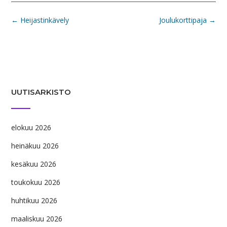
Post
←
Heijastinkävely
Joulukorttipaja
→
navigation
UUTISARKISTO
elokuu 2026
heinäkuu 2026
kesäkuu 2026
toukokuu 2026
huhtikuu 2026
maaliskuu 2026