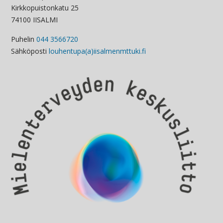
Kirkkopuistonkatu 25
74100 IISALMI
Puhelin
044 3566720
Sähköposti
louhentupa(a)iisalmenmttuki.fi