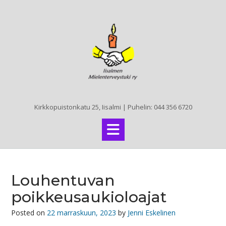
Skip
to
content
Kirkkopuistonkatu 25, Iisalmi | Puhelin: 044 356 6720
Louhentuvan
poikkeusaukioloajat
Posted on
22 marraskuun, 2023
by
Jenni Eskelinen