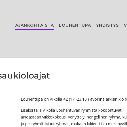
AJANKOHTAISTA
LOUHENTUPA
YHDISTYS
V
aukioloajat
Louhentupa on viikolla 42 (17.-23.10.) avoinna arkisin klo 9
Lisäksi tällä viikolla Louhentuvan ryhmistä kokoontuvat
ainoastaan viikkokokous, venyttely, hengellinen ryhmä, k
ja peliryhmä. Muut ryhmät, mukaan lukien Liiku mieli hyväk