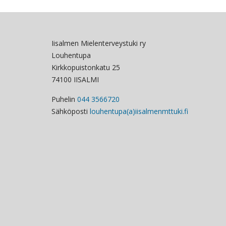
Iisalmen Mielenterveystuki ry
Louhentupa
Kirkkopuistonkatu 25
74100 IISALMI
Puhelin
044 3566720
Sähköposti
louhentupa(a)iisalmenmttuki.fi