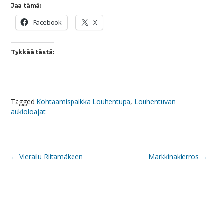
Jaa tämä:
Facebook
X
Tykkää tästä:
Tagged
Kohtaamispaikka Louhentupa
,
Louhentuvan
aukioloajat
Post
←
Vierailu Riitamäkeen
Markkinakierros
→
navigation