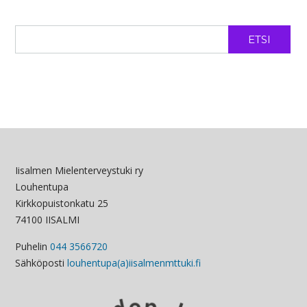
ETSI
Iisalmen Mielenterveystuki ry
Louhentupa
Kirkkopuistonkatu 25
74100 IISALMI
Puhelin
044 3566720
Sähköposti
louhentupa(a)iisalmenmttuki.fi