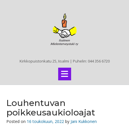
Skip
to
content
Kirkkopuistonkatu 25, Iisalmi | Puhelin: 044 356 6720
Louhentuvan
poikkeusaukioloajat
Posted on
16 toukokuun, 2022
by
Jani Kukkonen