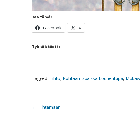
Jaa tämä:
Facebook
X
Tykkää tästä:
Tagged
Hiihto
,
Kohtaamispaikka Louhentupa
,
Mukava
Post
←
Hiihtämään
navigation