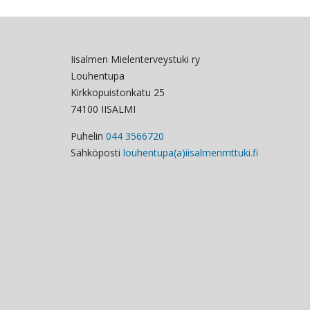
Iisalmen Mielenterveystuki ry
Louhentupa
Kirkkopuistonkatu 25
74100 IISALMI
Puhelin
044 3566720
Sähköposti
louhentupa(a)iisalmenmttuki.fi