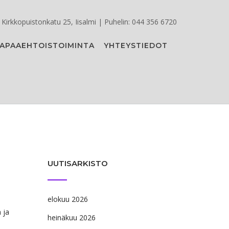
Kirkkopuistonkatu 25, Iisalmi | Puhelin: 044 356 6720
APAAEHTOISTOIMINTA
YHTEYSTIEDOT
UUTISARKISTO
elokuu 2026
 ja
heinäkuu 2026