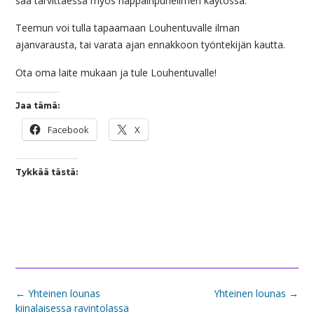
saa tarvittaessa myös näppäinpuhelimen käytössä.
Teemun voi tulla tapaamaan Louhentuvalle ilman
ajanvarausta, tai varata ajan ennakkoon työntekijän kautta.
Ota oma laite mukaan ja tule Louhentuvalle!
Jaa tämä:
Facebook
X
Tykkää tästä:
Post
←
Yhteinen lounas
Yhteinen lounas
→
navigation
kiinalaisessa ravintolassa