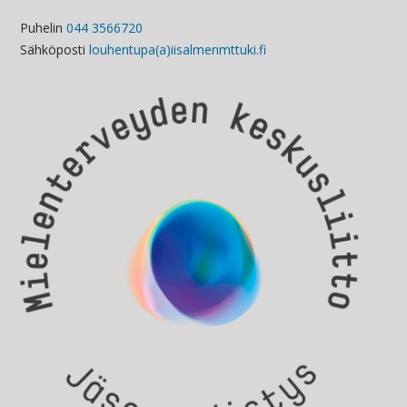
Puhelin
044 3566720
Sähköposti
louhentupa(a)iisalmenmttuki.fi