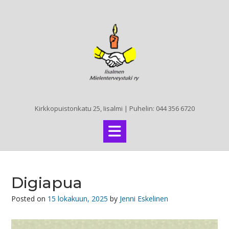
Skip
to
content
Kirkkopuistonkatu 25, Iisalmi | Puhelin: 044 356 6720
Digiapua
Posted on
15 lokakuun, 2025
by
Jenni Eskelinen