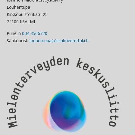
Louhentupa
Kirkkopuistonkatu 25
74100 IISALMI
Puhelin
044 3566720
Sähköposti
louhentupa(a)iisalmenmttuki.fi