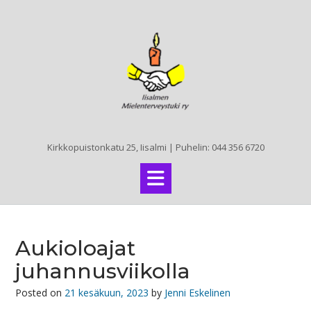
Skip
to
content
Kirkkopuistonkatu 25, Iisalmi | Puhelin: 044 356 6720
Aukioloajat
juhannusviikolla
Posted on
21 kesäkuun, 2023
by
Jenni Eskelinen