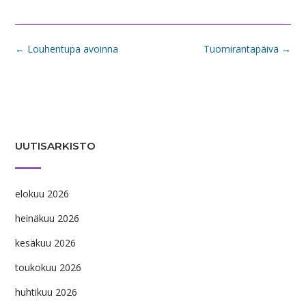
Post
←
Louhentupa avoinna
Tuomirantapäivä
→
navigation
UUTISARKISTO
elokuu 2026
heinäkuu 2026
kesäkuu 2026
toukokuu 2026
huhtikuu 2026