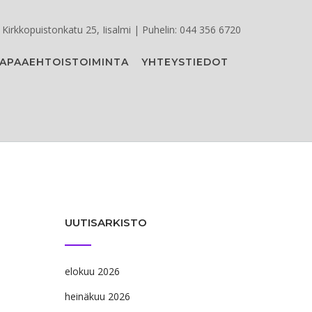
Kirkkopuistonkatu 25, Iisalmi | Puhelin: 044 356 6720
APAAEHTOISTOIMINTA
YHTEYSTIEDOT
UUTISARKISTO
elokuu 2026
heinäkuu 2026