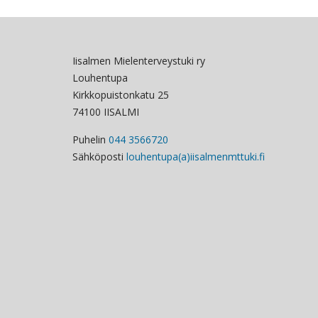
Iisalmen Mielenterveystuki ry
Louhentupa
Kirkkopuistonkatu 25
74100 IISALMI
Puhelin
044 3566720
Sähköposti
louhentupa(a)iisalmenmttuki.fi