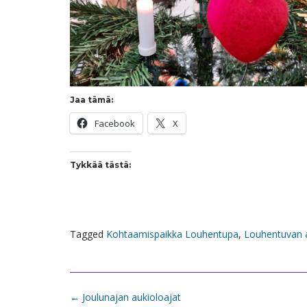
Jaa tämä:
Facebook
X
Tykkää tästä:
Tagged
Kohtaamispaikka Louhentupa
,
Louhentuvan a
Post
←
Joulunajan aukioloajat