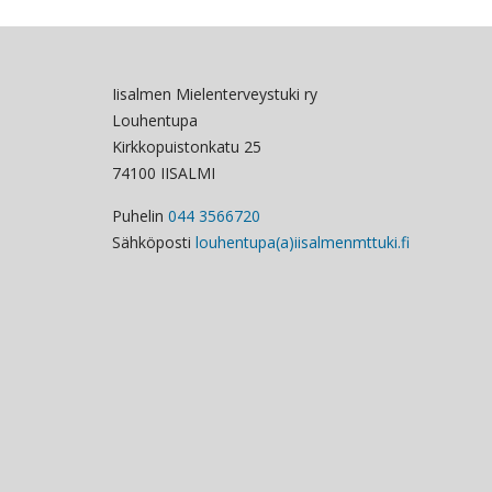
Iisalmen Mielenterveystuki ry
Louhentupa
Kirkkopuistonkatu 25
74100 IISALMI
Puhelin
044 3566720
Sähköposti
louhentupa(a)iisalmenmttuki.fi