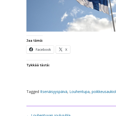
Jaa tämä:
Facebook
X
Tykkää tästä:
Tagged
Itsenäisyyspäivä
,
Louhentupa
,
poikkeusaukio
Post
←
Louhentuvan joulujuhla