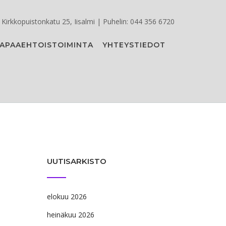
Kirkkopuistonkatu 25, Iisalmi | Puhelin: 044 356 6720
APAAEHTOISTOIMINTA
YHTEYSTIEDOT
UUTISARKISTO
elokuu 2026
heinäkuu 2026