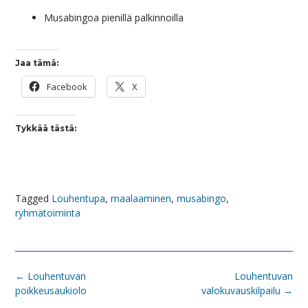
Musabingoa pienillä palkinnoilla
Jaa tämä:
Facebook
X
Tykkää tästä:
Tagged
Louhentupa
,
maalaaminen
,
musabingo
,
ryhmätoiminta
Post
←
Louhentuvan
Louhentuvan
navigation
poikkeusaukiolo
valokuvauskilpailu
→