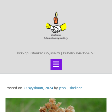
Skip
to
content
Kirkkopuistonkatu 25, Iisalmi | Puhelin: 044 356 6720
Posted on
23 syyskuun, 2024
by
Jenni Eskelinen