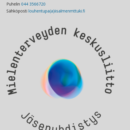
Puhelin
044 3566720
Sähköposti
louhentupa(a)iisalmenmttuki.fi