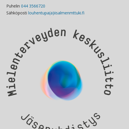
Puhelin
044 3566720
Sähköposti
louhentupa(a)iisalmenmttuki.fi