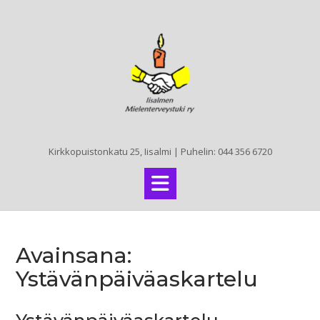
Skip
to
content
Kirkkopuistonkatu 25, Iisalmi | Puhelin: 044 356 6720
Avainsana:
Ystävänpäiväaskartelu