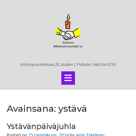
Skip
to
content
Kirkkopuistonkatu 25, Iisalmi | Puhelin: 044 356 6720
Avainsana:
ystävä
Ystävänpäiväjuhla
Posted on
25 tammikuun, 2024
by
Jenni Eskelinen