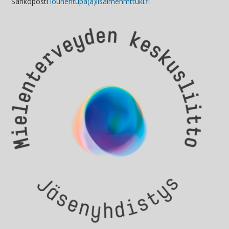
Sähköposti
louhentupa(a)iisalmenmttuki.fi