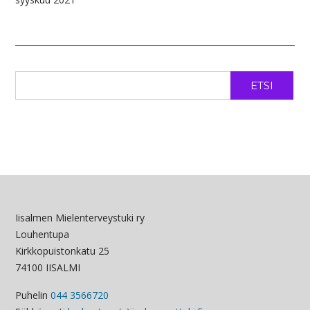
ETSI
Iisalmen Mielenterveystuki ry
Louhentupa
Kirkkopuistonkatu 25
74100 IISALMI
Puhelin
044 3566720