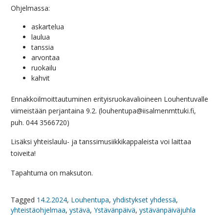
Ohjelmassa:
askartelua
laulua
tanssia
arvontaa
ruokailu
kahvit
Ennakkoilmoittautuminen erityisruokavalioineen Louhentuvalle
viimeistään perjantaina 9.2. (louhentupa@iisalmenmttuki.fi,
puh. 044 3566720)
Lisäksi yhteislaulu- ja tanssimusiikkikappaleista voi laittaa
toiveita!
Tapahtuma on maksuton.
Tagged
14.2.2024
,
Louhentupa
,
yhdistykset yhdessä
,
yhteistäohjelmaa
,
ystävä
,
Ystävänpäivä
,
ystävänpäiväjuhla