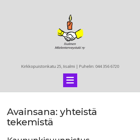
Skip
to
content
Kirkkopuistonkatu 25, Iisalmi | Puhelin: 044 356 6720
Avainsana:
yhteistä
tekemistä