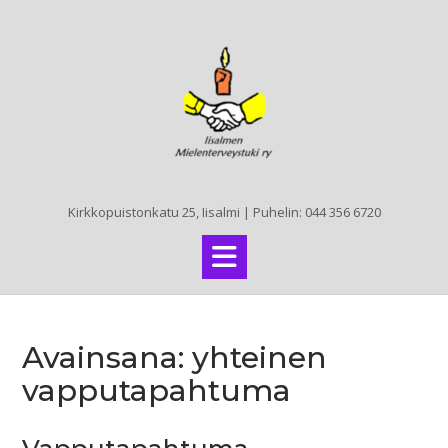
Skip
to
content
Kirkkopuistonkatu 25, Iisalmi | Puhelin: 044 356 6720
Avainsana:
yhteinen
vapputapahtuma