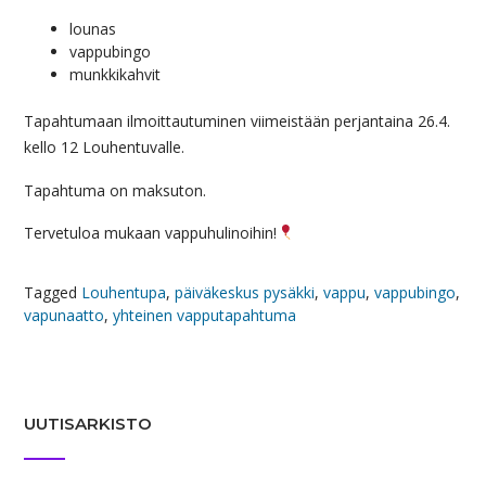
lounas
vappubingo
munkkikahvit
Tapahtumaan ilmoittautuminen viimeistään perjantaina 26.4.
kello 12 Louhentuvalle.
Tapahtuma on maksuton.
Tervetuloa mukaan vappuhulinoihin!
Tagged
Louhentupa
,
päiväkeskus pysäkki
,
vappu
,
vappubingo
,
vapunaatto
,
yhteinen vapputapahtuma
UUTISARKISTO