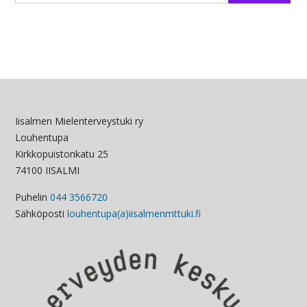
Iisalmen Mielenterveystuki ry
Louhentupa
Kirkkopuistonkatu 25
74100 IISALMI
Puhelin
044 3566720
Sähköposti
louhentupa(a)iisalmenmttuki.fi