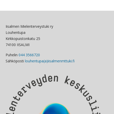
Iisalmen Mielenterveystuki ry
Louhentupa
Kirkkopuistonkatu 25
74100 IISALMI
Puhelin
044 3566720
Sähköposti
louhentupa(a)iisalmenmttuki.fi