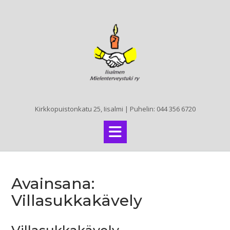
Skip
to
content
Kirkkopuistonkatu 25, Iisalmi | Puhelin: 044 356 6720
Avainsana:
Villasukkakävely