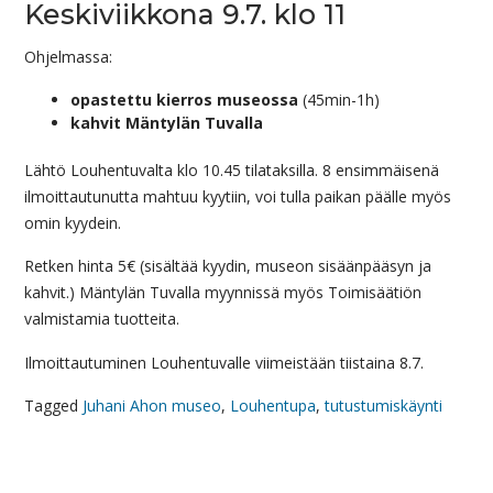
Keskiviikkona 9.7. klo 11
Ohjelmassa:
opastettu kierros museossa
(45min-1h)
kahvit Mäntylän Tuvalla
Lähtö Louhentuvalta klo 10.45 tilataksilla. 8 ensimmäisenä
ilmoittautunutta mahtuu kyytiin, voi tulla paikan päälle myös
omin kyydein.
Retken hinta 5€ (sisältää kyydin, museon sisäänpääsyn ja
kahvit.) Mäntylän Tuvalla myynnissä myös Toimisäätiön
valmistamia tuotteita.
Ilmoittautuminen Louhentuvalle viimeistään tiistaina 8.7.
Tagged
Juhani Ahon museo
,
Louhentupa
,
tutustumiskäynti