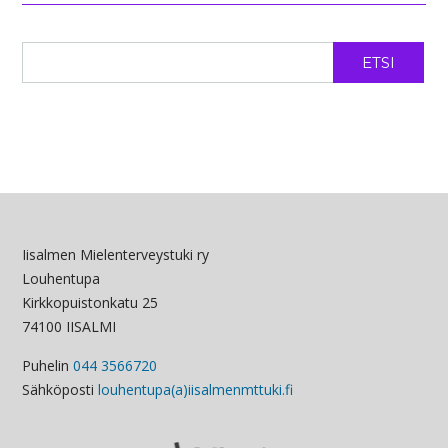
ETSI
Iisalmen Mielenterveystuki ry
Louhentupa
Kirkkopuistonkatu 25
74100 IISALMI
Puhelin
044 3566720
Sähköposti
louhentupa(a)iisalmenmttuki.fi