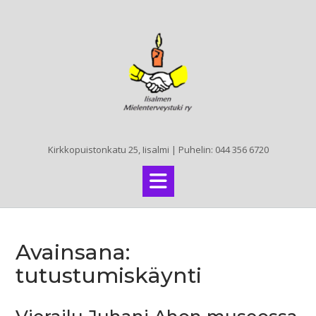
Skip
to
content
Kirkkopuistonkatu 25, Iisalmi | Puhelin: 044 356 6720
Avainsana:
tutustumiskäynti