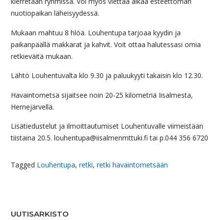
kierretään ryhmissä. Voi myös viettää aikaa esteettömän
nuotiopaikan läheisyydessä.
Mukaan mahtuu 8 hlöä. Louhentupa tarjoaa kyydin ja
paikanpäällä makkarat ja kahvit. Voit ottaa halutessasi omia
retkieväitä mukaan.
Lähtö Louhentuvalta klo 9.30 ja paluukyyti takaisin klo 12.30.
Havaintometsä sijaitsee noin 20-25 kilometriä Iisalmesta,
Hernejärvellä.
Lisätiedustelut ja ilmoittautumiset Louhentuvalle viimeistään
tiistaina 20.5. louhentupa@iisalmenmttuki.fi tai p.044 356 6720
Tagged
Louhentupa
,
retki
,
retki havaintometsään
UUTISARKISTO