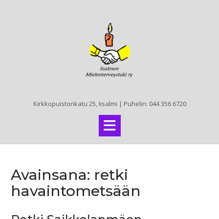
Skip
to
content
Kirkkopuistonkatu 25, Iisalmi | Puhelin: 044 356 6720
Avainsana:
retki
havaintometsään