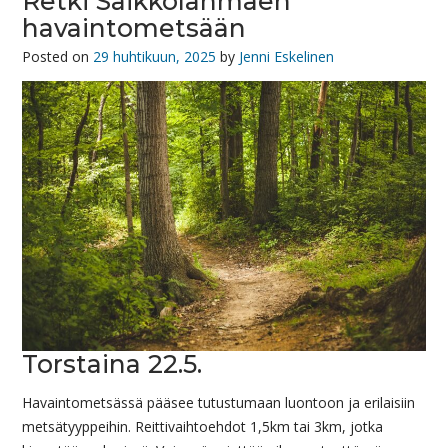
Retki Saikkolanmäen
havaintometsään
Posted on
29 huhtikuun, 2025
by
Jenni Eskelinen
Torstaina 22.5.
Havaintometsässä pääsee tutustumaan luontoon ja erilaisiin
metsätyyppeihin. Reittivaihtoehdot 1,5km tai 3km, jotka