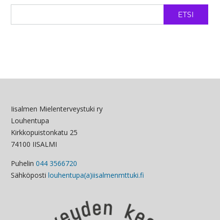
ETSI
Iisalmen Mielenterveystuki ry
Louhentupa
Kirkkopuistonkatu 25
74100 IISALMI
Puhelin
044 3566720
Sähköposti
louhentupa(a)iisalmenmttuki.fi