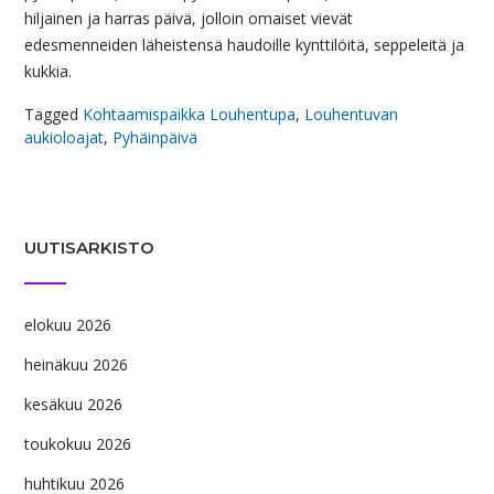
hiljainen ja harras päivä, jolloin omaiset vievät
edesmenneiden läheistensä haudoille kynttilöitä, seppeleitä ja
kukkia.
Tagged
Kohtaamispaikka Louhentupa
,
Louhentuvan
aukioloajat
,
Pyhäinpäivä
UUTISARKISTO
elokuu 2026
heinäkuu 2026
kesäkuu 2026
toukokuu 2026
huhtikuu 2026