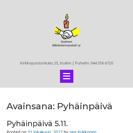
Skip
to
content
Kirkkopuistonkatu 25, Iisalmi | Puhelin: 044 356 6720
Avainsana:
Pyhäinpäivä
Pyhäinpäivä 5.11.
Posted on
31 lokakuun, 2022
by
Jani Kukkonen