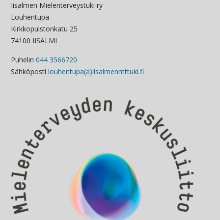
Iisalmen Mielenterveystuki ry
Louhentupa
Kirkkopuistonkatu 25
74100 IISALMI
Puhelin
044 3566720
Sähköposti
louhentupa(a)iisalmenmttuki.fi